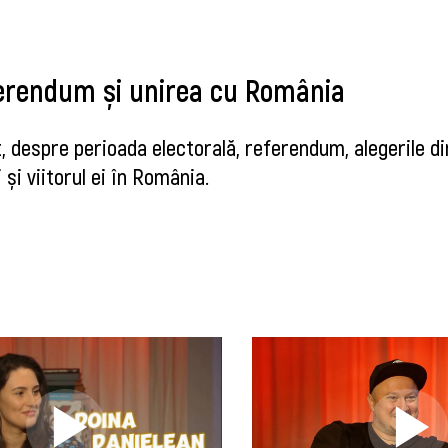
eferendum și unirea cu România
t, despre perioada electorală, referendum, alegerile d
și viitorul ei în România.