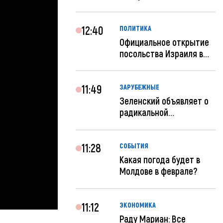
«евроремонт» не нуж...
12:40
ПОЛИТИКА
Официальное открытие
посольства Израиля в
Кишиневе: и...
11:49
ЗАРУБЕЖНЫЕ
Зеленский объявляет о
радикальной
реструктуризации ар...
11:28
СОБЫТИЯ
Какая погода будет в
Молдове в феврале?
11:12
ЭКОНОМИКА
Раду Мариан: Все