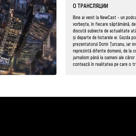
О ТРАНСЛЯЦИИ
Bine ai venit la NewCast - un podc
vorbește, în fiecare săptămână, de
discută subiecte de actualitate atâ
și departe de hotarele ei. Gazda p
prezentatorul Dorin Țurcanu, iar inv
reprezintă diferite domenii, de la c
jurnalism până la oameni ale căror 
contează în realitatea pe care o tr