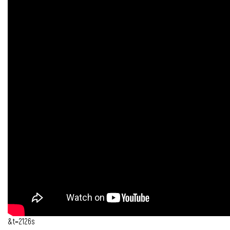
&t=2126s