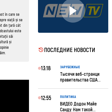
ast în care se
spre viață și se
t din țară cât
odcastului este
itații săi
ultură și
opinie
ПОСЛЕДНИЕ НОВОСТИ
ăim.
13:18
ЗАРУБЕЖНЫЕ
Тысячи веб-странци
правительства США
отключены по при...
12:55
ПОЛИТИКА
ВИДЕО Додон Майе
Санду: Нам такой