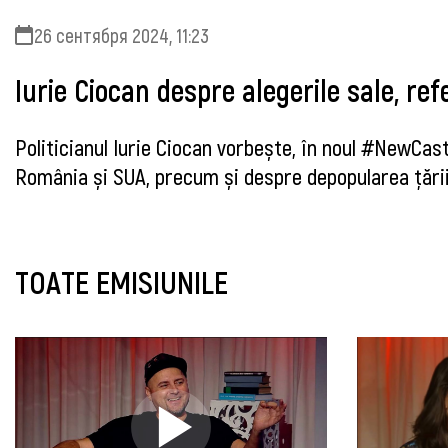
26 сентября 2024, 11:23
Iurie Ciocan despre alegerile sale, r
Politicianul Iurie Ciocan vorbește, în noul #NewCas
România și SUA, precum și despre depopularea țării 
TOATE EMISIUNILE