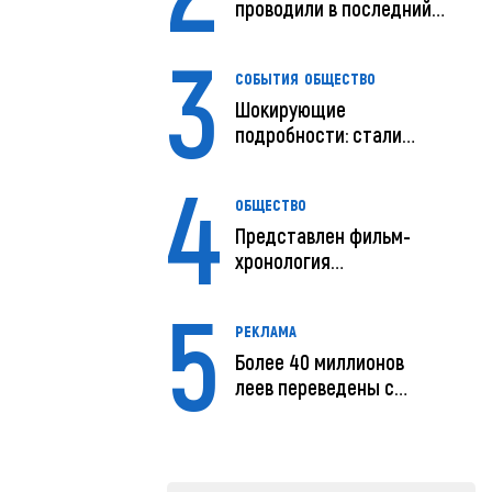
проводили в последний
путь
3
СОБЫТИЯ
ОБЩЕСТВО
Шокирующие
подробности: стали
известны
4
предварительны...
ОБЩЕСТВО
Представлен фильм-
хронология
исчезновения и поисков
5
м...
РЕКЛАМА
Более 40 миллионов
леев переведены с
помощью MIA Plăț...