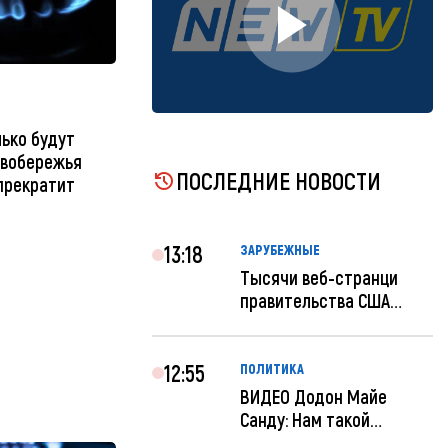
лько будут
евобережья
ПОСЛЕДНИЕ НОВОСТИ
 прекратит
13:18
ЗАРУБЕЖНЫЕ
Тысячи веб-странци
правительства США
отключены по при...
12:55
ПОЛИТИКА
ВИДЕО Додон Майе
Санду: Нам такой
«евроремонт» не нуж...