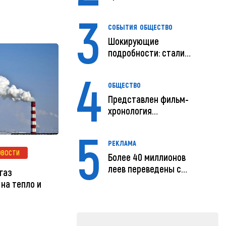
путь
3
СОБЫТИЯ
ОБЩЕСТВО
Шокирующие
подробности: стали
известны
4
предварительны...
ОБЩЕСТВО
Представлен фильм-
хронология
исчезновения и поисков
5
м...
РЕКЛАМА
ОВОСТИ
Более 40 миллионов
леев переведены с
газ
помощью MIA Plăț...
на тепло и