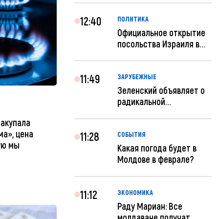
12:40
ПОЛИТИКА
Официальное открытие
посольства Израиля в
Кишиневе: и...
11:49
ЗАРУБЕЖНЫЕ
Зеленский объявляет о
радикальной
реструктуризации ар...
закупала
ма», цена
11:28
СОБЫТИЯ
ую мы
Какая погода будет в
Молдове в феврале?
11:12
ЭКОНОМИКА
Раду Мариан: Все
молдаване получат