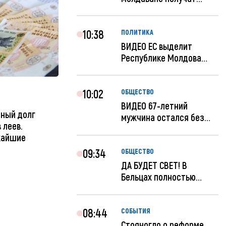
компенсацию за эле...
10:38
ПОЛИТИКА
ВИДЕО ЕС выделит
Республике Молдова
еще 60 миллионов...
10:02
ОБЩЕСТВО
ВИДЕО 67-летний
нный долг
мужчина остался без
 леев.
259 тысяч леев по...
жайшие
09:34
ОБЩЕСТВО
ДА БУДЕТ СВЕТ! В
Бельцах полностью
восстановят ночное...
08:44
СОБЫТИЯ
Стояногло о реформе