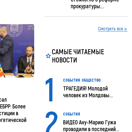
прокуратуры:
Прокуратуру реформир...
Смотреть все
САМЫЕ ЧИТАЕМЫЕ
НОВОСТИ
1
СОБЫТИЯ
ОБЩЕСТВО
ТРАГЕДИЯ! Молодой
человек из Молдовы
сал
умер в США посл...
2
ЕБРР: Более
стиции в
СОБЫТИЯ
ргетической
ВИДЕО Ану-Марию Гужа
проводили в последний