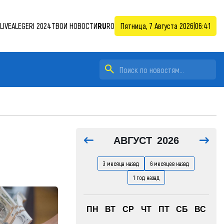
LIVE
ALEGERI 2024
ТВОИ НОВОСТИ
RU
RO
Пятница, 7 Августа 2026
|
06:41
АВГУСТ
2026
3 месяца назад
6 месяцев назад
1 год назад
ПН
ВТ
СР
ЧТ
ПТ
СБ
ВС