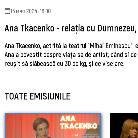
15 мая 2024, 16:00
Ana Tkacenko - relația cu Dumnezeu, c
Ana Tkacenko, actriță la teatrul ”Mihai Eminescu”, 
Ana a povestit despre viața sa de artist, când și d
reușit să slăbească cu 30 de kg, și ce vise are.
TOATE EMISIUNILE