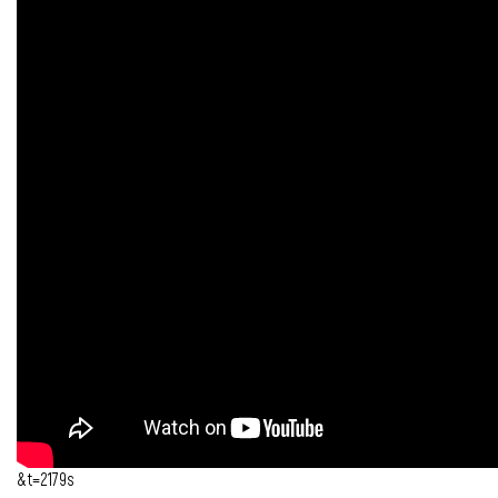
&t=2179s