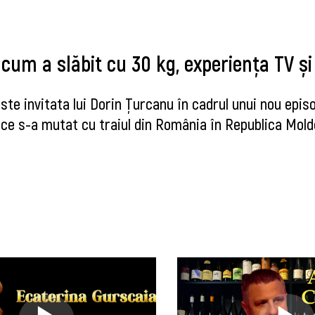
um a slăbit cu 30 kg, experiența TV și
este invitata lui Dorin Țurcanu în cadrul unui nou epi
e ce s-a mutat cu traiul din România în Republica Mol