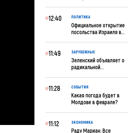
«евроремонт» не нуж...
12:40
ПОЛИТИКА
Официальное открытие
посольства Израиля в
Кишиневе: и...
11:49
ЗАРУБЕЖНЫЕ
Зеленский объявляет о
радикальной
реструктуризации ар...
11:28
СОБЫТИЯ
Какая погода будет в
Молдове в феврале?
11:12
ЭКОНОМИКА
Раду Мариан: Все