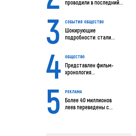
проводили в последний
путь
3
СОБЫТИЯ
ОБЩЕСТВО
Шокирующие
подробности: стали
известны
4
предварительны...
ОБЩЕСТВО
Представлен фильм-
хронология
исчезновения и поисков
5
м...
РЕКЛАМА
Более 40 миллионов
леев переведены с
помощью MIA Plăț...