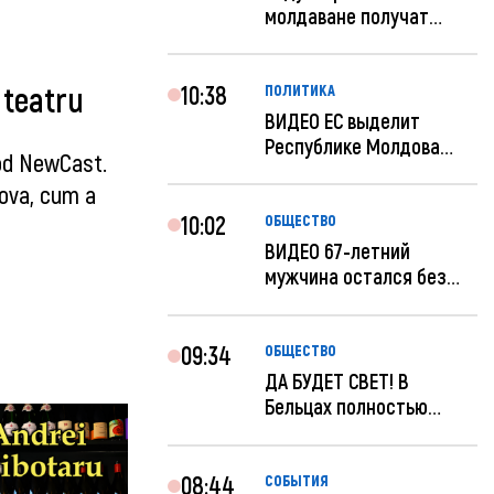
молдаване получат
компенсацию за эле...
10:38
 teatru
ПОЛИТИКА
ВИДЕО ЕС выделит
Республике Молдова
sod NewCast.
еще 60 миллионов...
dova, cum a
10:02
ОБЩЕСТВО
ВИДЕО 67-летний
мужчина остался без
259 тысяч леев по...
09:34
ОБЩЕСТВО
ДА БУДЕТ СВЕТ! В
Бельцах полностью
восстановят ночное...
08:44
СОБЫТИЯ