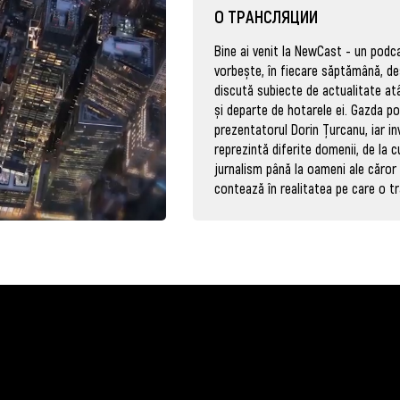
О ТРАНСЛЯЦИИ
Bine ai venit la NewCast - un podc
vorbește, în fiecare săptămână, de
discută subiecte de actualitate atâ
și departe de hotarele ei. Gazda p
prezentatorul Dorin Țurcanu, iar inv
reprezintă diferite domenii, de la c
jurnalism până la oameni ale căror 
contează în realitatea pe care o tr