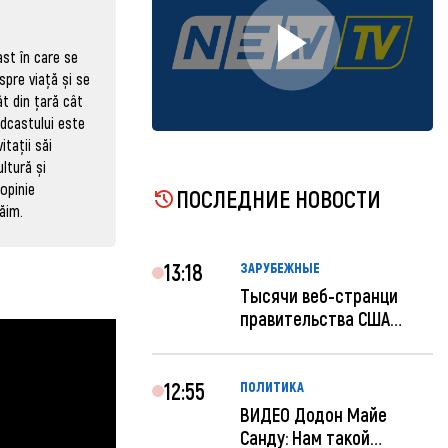
ast în care se
spre viață și se
t din țară cât
odcastului este
itații săi
ultură și
opinie
ПОСЛЕДНИЕ НОВОСТИ
ăim.
13:18
ЗАРУБЕЖНЫЕ
Тысячи веб-странци
правительства США
отключены по при...
12:55
ПОЛИТИКА
ВИДЕО Додон Майе
Санду: Нам такой