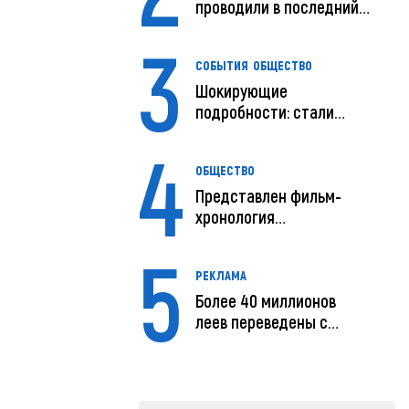
проводили в последний
путь
3
СОБЫТИЯ
ОБЩЕСТВО
Шокирующие
подробности: стали
известны
4
предварительны...
ОБЩЕСТВО
Представлен фильм-
хронология
исчезновения и поисков
5
м...
РЕКЛАМА
Более 40 миллионов
леев переведены с
помощью MIA Plăț...