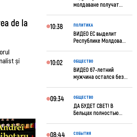
молдаване получат
компенсацию за эле...
ea de la
10:38
ПОЛИТИКА
ВИДЕО ЕС выделит
Республике Молдова
еще 60 миллионов...
orul
alist și
10:02
ОБЩЕСТВО
ВИДЕО 67-летний
мужчина остался без
259 тысяч леев по...
09:34
ОБЩЕСТВО
ДА БУДЕТ СВЕТ! В
Бельцах полностью
восстановят ночное...
08:44
СОБЫТИЯ