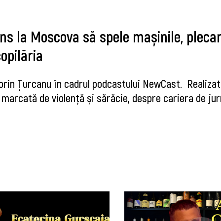
ns la Moscova să spele mașinile, plecar
opilăria
 Dorin Țurcanu în cadrul podcastului NewCast. Realizat
 marcată de violență și sărăcie, despre cariera de jurn