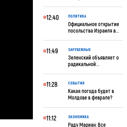
«евроремонт» не нуж...
12:40
ПОЛИТИКА
Официальное открытие
посольства Израиля в
Кишиневе: и...
11:49
ЗАРУБЕЖНЫЕ
Зеленский объявляет о
радикальной
реструктуризации ар...
11:28
СОБЫТИЯ
Какая погода будет в
Молдове в феврале?
11:12
ЭКОНОМИКА
Раду Мариан: Все