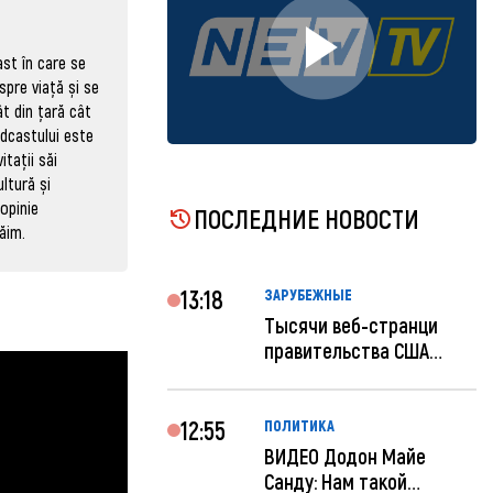
ast în care se
spre viață și se
t din țară cât
odcastului este
itații săi
ultură și
opinie
ПОСЛЕДНИЕ НОВОСТИ
ăim.
13:18
ЗАРУБЕЖНЫЕ
Тысячи веб-странци
правительства США
отключены по при...
12:55
ПОЛИТИКА
ВИДЕО Додон Майе
Санду: Нам такой