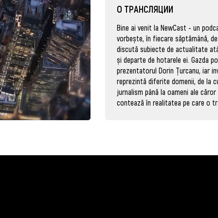
О ТРАНСЛЯЦИИ
Bine ai venit la NewCast - un podc
vorbește, în fiecare săptămână, de
discută subiecte de actualitate atâ
și departe de hotarele ei. Gazda p
prezentatorul Dorin Țurcanu, iar inv
reprezintă diferite domenii, de la c
jurnalism până la oameni ale căror 
contează în realitatea pe care o tr