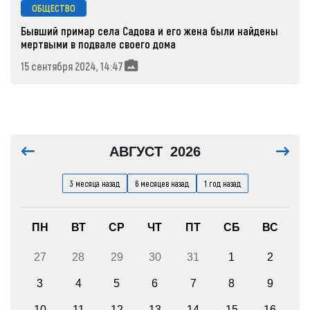
ОБЩЕСТВО
Бывший примар села Садова и его жена были найдены
мертвыми в подвале своего дома
15 сентября 2024, 14:47
АВГУСТ
2026
3 месяца назад
6 месяцев назад
1 год назад
ПН
ВТ
СР
ЧТ
ПТ
СБ
ВС
27
28
29
30
31
1
2
3
4
5
6
7
8
9
10
11
12
13
14
15
16