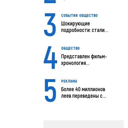
путь
3
СОБЫТИЯ
ОБЩЕСТВО
Шокирующие
подробности: стали
известны
4
предварительны...
ОБЩЕСТВО
Представлен фильм-
хронология
исчезновения и поисков
5
м...
РЕКЛАМА
Более 40 миллионов
леев переведены с
помощью MIA Plăț...