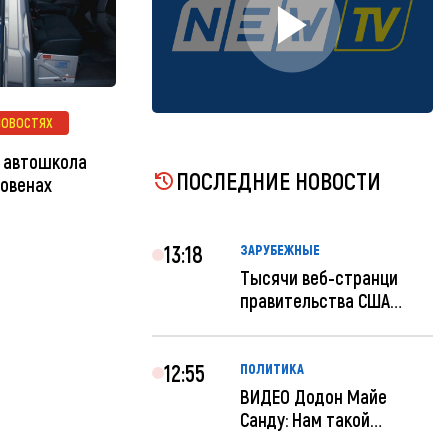
НОВОСТЯХ
х автошкола
ПОСЛЕДНИЕ НОВОСТИ
ловенах
13:18
ЗАРУБЕЖНЫЕ
Тысячи веб-странци
правительства США
отключены по при...
12:55
ПОЛИТИКА
ВИДЕО Додон Майе
Санду: Нам такой
«евроремонт» не нуж...