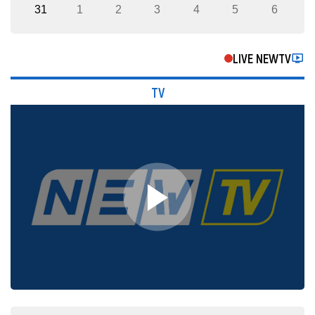
31
1
2
3
4
5
6
LIVE NEWTV
TV