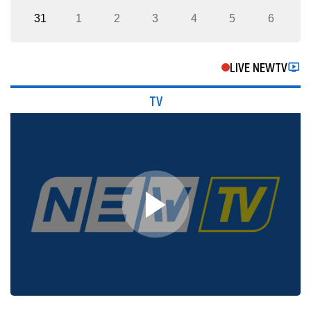
31
1
2
3
4
5
6
LIVE NEWTV
TV