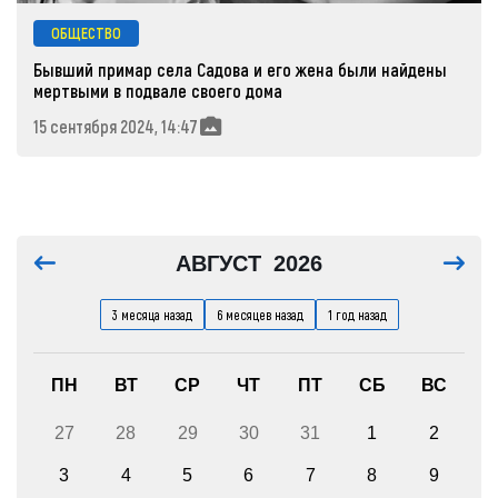
ОБЩЕСТВО
Бывший примар села Садова и его жена были найдены
мертвыми в подвале своего дома
15 сентября 2024, 14:47
АВГУСТ
2026
3 месяца назад
6 месяцев назад
1 год назад
ПН
ВТ
СР
ЧТ
ПТ
СБ
ВС
27
28
29
30
31
1
2
3
4
5
6
7
8
9