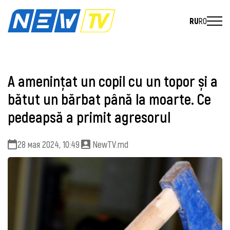
RU
RO
A amenințat un copil cu un topor și a
bătut un bărbat până la moarte. Ce
pedeapsă a primit agresorul
28 мая 2024, 10:49
NewTV.md