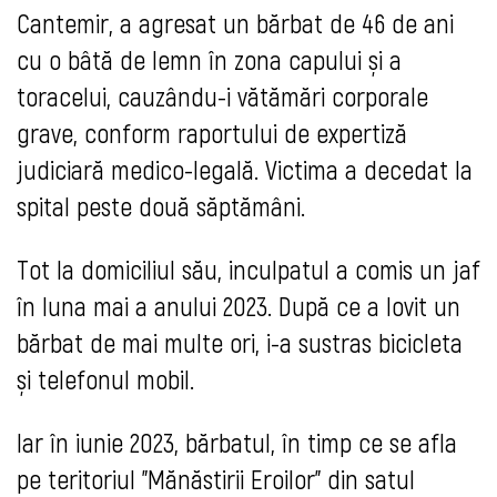
Cantemir, a agresat un bărbat de 46 de ani
cu o bâtă de lemn în zona capului și a
toracelui, cauzându-i vătămări corporale
grave, conform raportului de expertiză
judiciară medico-legală. Victima a decedat la
spital peste două săptămâni.
Tot la domiciliul său, inculpatul a comis un jaf
în luna mai a anului 2023. După ce a lovit un
bărbat de mai multe ori, i-a sustras bicicleta
și telefonul mobil.
Iar în iunie 2023, bărbatul, în timp ce se afla
pe teritoriul "Mănăstirii Eroilor" din satul