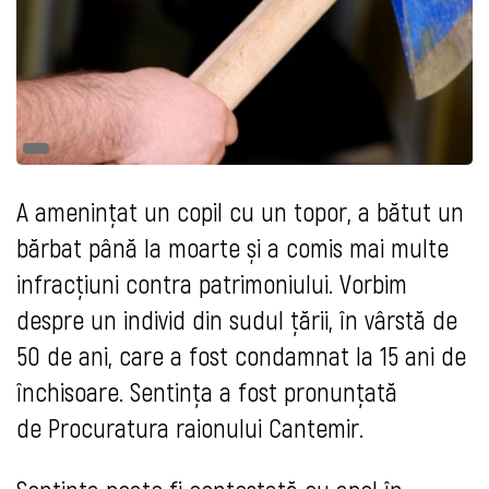
A amenințat un copil cu un topor, a bătut un
bărbat până la moarte și a comis mai multe
infracțiuni contra patrimoniului. Vorbim
despre un individ din sudul țării, în vârstă de
50 de ani, care a fost condamnat la 15 ani de
închisoare. Sentința a fost pronunțată
de Procuratura raionului Cantemir.