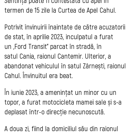
Sentința poate fi contestată cu apel în
termen de 15 zile la Curtea de Apel Cahul.
Potrivit învinuirii înaintate de către acuzatorii
de stat, în aprilie 2023, inculpatul a furat
un „Ford Transit” parcat în stradă, în
satul Cania, raionul Cantemir. Ulterior, a
abandonat vehiculul în satul Zârnești, raionul
Cahul. Învinuitul era beat.
În iunie 2023, a amenințat un minor cu un
topor, a furat motocicleta mamei sale și s-a
deplasat într-o direcție necunoscută.
A doua zi, fiind la domiciliul său din raionul