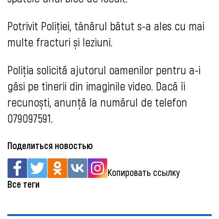
Potrivit Poliției, tânărul bătut s-a ales cu mai
multe fracturi și leziuni.
Poliția solicită ajutorul oamenilor pentru a-i
găsi pe tinerii din imaginile video. Dacă îi
recunoști, anunță la numărul de telefon
079097591.
Поделиться новостью
Копировать ссылку
Все теги