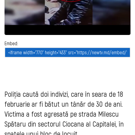
Embed:
Poliția caută doi indivizi, care în seara de 18
februarie ar fi bătut un tânăr de 30 de ani.
Victima a fost agresată pe strada Milescu
Spătaru din sectorul Ciocana al Capitalei, în
spatele unui bloc de locuit.