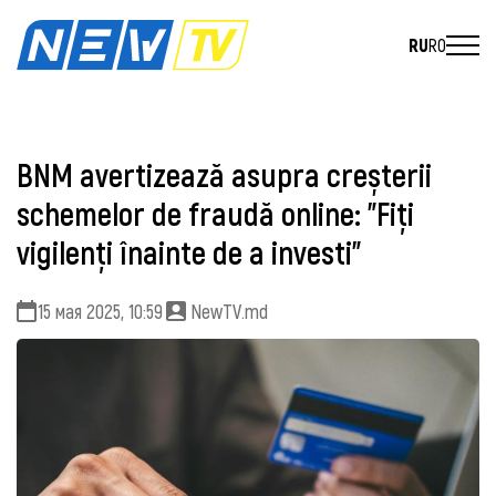
RU
RO
BNM avertizează asupra creșterii
schemelor de fraudă online: ”Fiți
vigilenți înainte de a investi”
15 мая 2025, 10:59
NewTV.md