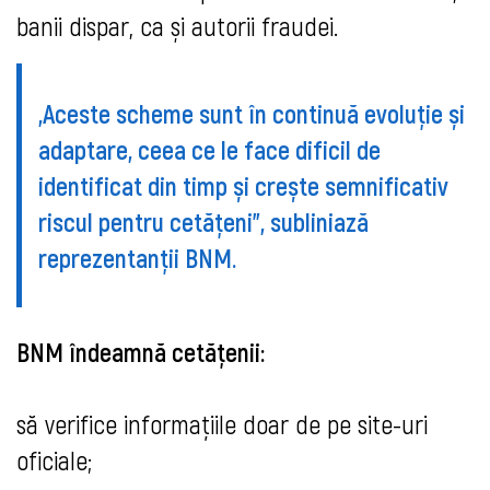
banii dispar, ca și autorii fraudei.
„Aceste scheme sunt în continuă evoluție și
adaptare, ceea ce le face dificil de
identificat din timp și crește semnificativ
riscul pentru cetățeni”, subliniază
reprezentanții BNM.
BNM îndeamnă cetățenii:
să verifice informațiile doar de pe site-uri
oficiale;