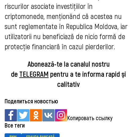
riscurilor asociate investițiilor în
criptomonede, menționând că acestea nu
sunt reglementate în Republica Moldova, iar
utilizatorii nu beneficiază de nicio formă de
protecție financiară în cazul pierderilor.
Abonează-te la canalul nostru
de
TELEGRAM
pentru a te informa rapid şi
calitativ
Поделиться новостью
Копировать ссылку
Все теги
BNM
FRAUDA BANCARĂ