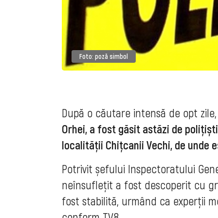
Foto: poză simbol
După o căutare intensă de opt zile
Orhei, a fost găsit astăzi de polițiș
localității Chițcanii Vechi, de unde 
Potrivit șefului Inspectoratului Gene
neînsuflețit a fost descoperit cu 
fost stabilită, urmând ca experții med
conform TV8.