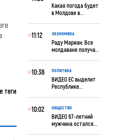
Какая погода будет
в Молдове в
t
феврале?
ere
11:12
a
ЭКОНОМИКА
Раду Мариан: Все
молдаване получат
компенсацию за
эле...
10:38
ПОЛИТИКА
ВИДЕО ЕС выделит
Республике
е теги
Молдова еще 60
миллионов...
10:02
ОБЩЕСТВО
ВИДЕО 67-летний
мужчина остался
без 259 тысяч леев
по...