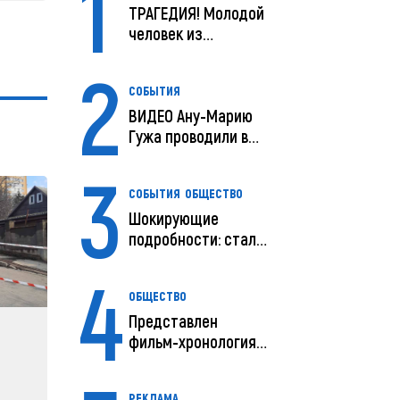
1
ТРАГЕДИЯ! Молодой
человек из
Молдовы умер в
2
США посл...
СОБЫТИЯ
ВИДЕО Ану-Марию
Гужа проводили в
последний путь
3
СОБЫТИЯ
ОБЩЕСТВО
Шокирующие
подробности: стали
известны
4
предварительны...
ОБЩЕСТВО
Представлен
фильм-хронология
исчезновения и
поисков м...
РЕКЛАМА