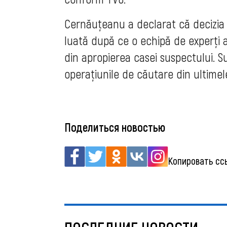
Cernăuțeanu a declarat că decizia d
luată după ce o echipă de experți 
din apropierea casei suspectului. Sute
operațiunile de căutare din ultimele
Поделиться новостью
Копировать сс