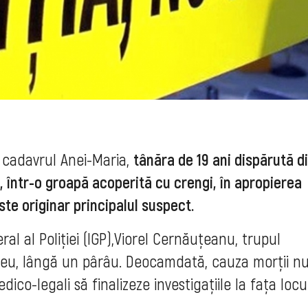
, cadavrul Anei-Maria,
tânăra de 19 ani dispărută d
ti, într-o groapă acoperită cu crengi, în apropierea
este originar principalul suspect.
ral al Poliției (IGP),Viorel Cernăuțeanu, trupul
greu, lângă un pârâu. Deocamdată, cauza morții n
ico-legali să finalizeze investigațiile la fața locul