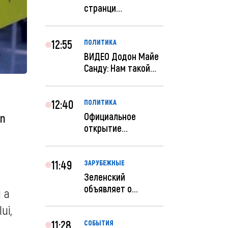
странци
правительства США
отключены по при...
12:55
ПОЛИТИКА
ВИДЕО Додон Майе
Санду: Нам такой
«евроремонт» не
нуж...
12:40
ПОЛИТИКА
Официальное
in
открытие
посольства
Израиля в
Кишиневе: и...
11:49
ЗАРУБЕЖНЫЕ
Зеленский
объявляет о
u a
радикальной
ui,
реструктуризации
ар...
11:28
СОБЫТИЯ