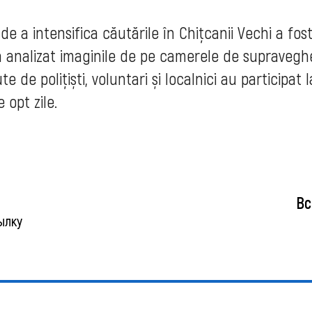
e a intensifica căutările în Chițcanii Vechi a fos
a analizat imaginile de pe camerele de supravegh
 de polițiști, voluntari și localnici au participat l
 opt zile.
Вс
ылку