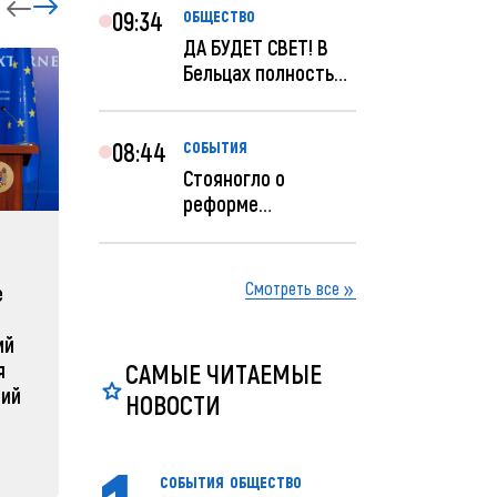
09:34
ОБЩЕСТВО
ДА БУДЕТ СВЕТ! В
Бельцах полностью
восстановят
ночное...
08:44
СОБЫТИЯ
Стояногло о
реформе
прокуратуры:
ЗАРУБЕЖНЫЕ
СОБЫТ
Прокуратуру
реформир...
Смотреть все
е
Зеленский объявляет о
Какая п
радикальной
Молдов
ий
реструктуризации армии
04 февра
я
САМЫЕ ЧИТАЕМЫЕ
04 февраля 2025, 11:49
ний
НОВОСТИ
СОБЫТИЯ
ОБЩЕСТВО