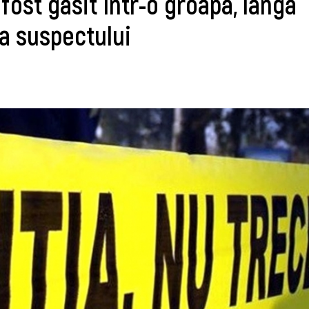
fost găsit într-o groapă, lângă
 a suspectului