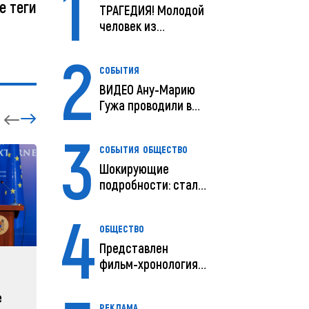
1
е теги
ТРАГЕДИЯ! Молодой
человек из
Молдовы умер в
2
США посл...
СОБЫТИЯ
ВИДЕО Ану-Марию
Гужа проводили в
последний путь
3
СОБЫТИЯ
ОБЩЕСТВО
Шокирующие
подробности: стали
известны
4
предварительны...
ОБЩЕСТВО
Представлен
фильм-хронология
ЗАРУБЕЖНЫЕ
СОБЫТ
исчезновения и
поисков м...
е
Зеленский объявляет о
Какая п
РЕКЛАМА