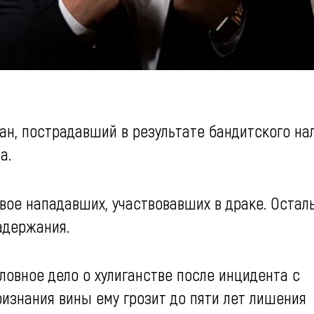
н, пострадавший в результате бандитского нал
та.
двое нападавших, участвовавших в драке. Остал
адержания.
овное дело о хулиганстве после инцидента с
ризнания вины ему грозит до пяти лет лишения