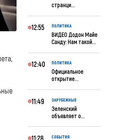
странци
правительства США
отключены по при...
12:55
ПОЛИТИКА
ВИДЕО Додон Майе
Санду: Нам такой
«евроремонт» не
нуж...
ета,
12:40
ПОЛИТИКА
Официальное
открытие
посольства
ьные
Израиля в
Кишиневе: и...
11:49
ЗАРУБЕЖНЫЕ
Зеленский
объявляет о
радикальной
реструктуризации
ар...
11:28
СОБЫТИЯ