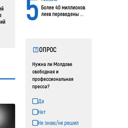
5
радикальной
Молдов
Более 40 миллионов
ий
реструктуризации армии
04 февра
леев переведены с
я
04 февраля 2025, 11:49
помощью MIA Plăț...
ний
ОПРОС
Нужна ли Молдове
свободная и
профессиональная
пресса?
Да
Нет
Не знаю/не решил