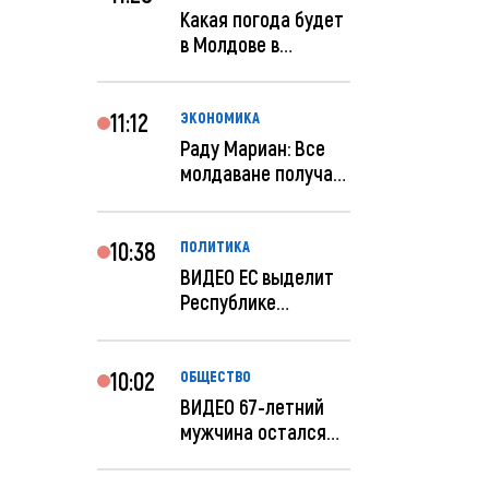
Какая погода будет
в Молдове в
феврале?
11:12
ЭКОНОМИКА
Раду Мариан: Все
молдаване получат
компенсацию за
эле...
10:38
ПОЛИТИКА
ВИДЕО ЕС выделит
Республике
Молдова еще 60
миллионов...
10:02
ОБЩЕСТВО
ВИДЕО 67-летний
мужчина остался
без 259 тысяч леев
по...