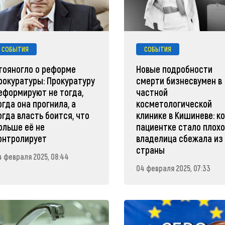
СОБЫТИЯ
СОБЫТИЯ
тояногло о реформе
Новые подробности
рокуратуры: Прокуратуру
смерти бизнесвумен в
еформируют не тогда,
частной
огда она прогнила, а
косметологической
огда власть боится, что
клинике в Кишиневе: к
ольше её не
пациентке стало плохо
онтролирует
владелица сбежала из
страны
4 февраля 2025, 08:44
04 февраля 2025, 07:33