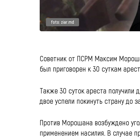
foto: ziar.md
Советник от ПСРМ Максим Мороша
был приговорен к 30 суткам арес
Также 30 суток ареста получили 
двое успели покинуть страну до з
Против Морошана возбуждено угол
применением насилия. В случае п