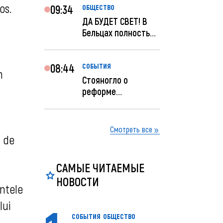
os.
09:34
ОБЩЕСТВО
ДА БУДЕТ СВЕТ! В
Бельцах полностью
восстановят
ночное...
08:44
СОБЫТИЯ
n
Стояногло о
реформе
прокуратуры:
Прокуратуру
реформир...
Смотреть все
m de
САМЫЕ ЧИТАЕМЫЕ
НОВОСТИ
ntele
lui
СОБЫТИЯ
ОБЩЕСТВО