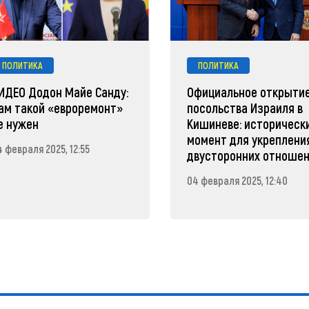
ПОЛИТИКА
ПОЛИТИКА
ИДЕО Додон Майе Санду:
Официальное открыти
ам такой «евроремонт»
посольства Израиля в
е нужен
Кишиневе: историческ
момент для укреплени
 февраля 2025, 12:55
двусторонних отноше
04 февраля 2025, 12:40