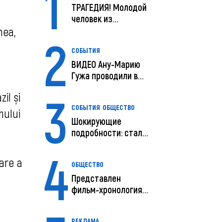
1
ТРАГЕДИЯ! Молодой
человек из
Молдовы умер в
nea,
2
США посл...
СОБЫТИЯ
ВИДЕО Ану-Марию
Гужа проводили в
последний путь
3
il și
СОБЫТИЯ
ОБЩЕСТВО
mului
Шокирующие
подробности: стали
известны
4
предварительны...
tare a
ОБЩЕСТВО
Представлен
фильм-хронология
исчезновения и
поисков м...
РЕКЛАМА