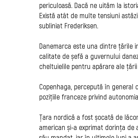
periculoasă. Dacă ne uităm la istori
Există atât de multe tensiuni astăzi
subliniat Frederiksen.
Danemarca este una dintre țările i
calitate de șefă a guvernului danez
cheltuielile pentru apărare ale țări
Copenhaga, percepută în general ca
pozițiile franceze privind autonomi
Țara nordică a fost șocată de lăco
american și-a exprimat dorința de a
său mandat, iar în ultimele luni a 