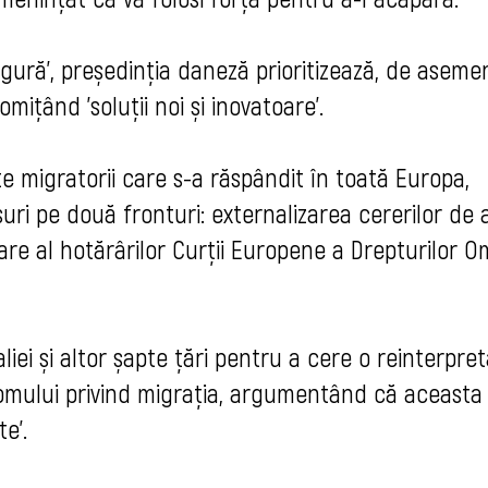
gură', președinția daneză prioritizează, de aseme
omițând 'soluții noi și inovatoare'.
cte migratorii care s-a răspândit în toată Europa,
i pe două fronturi: externalizarea cererilor de az
are al hotărârilor Curții Europene a Drepturilor O
liei și altor șapte țări pentru a cere o reinterpre
omului privind migrația, argumentând că aceasta
e'.