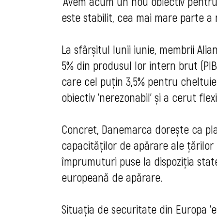
'Avem acum un nou obiectiv pentru
este stabilit, cea mai mare parte a
La sfârșitul lunii iunie, membrii Ali
5% din produsul lor intern brut (PI
care cel puțin 3,5% pentru cheltuieli
obiectiv 'nerezonabil' și a cerut flexi
Concret, Danemarca dorește ca pla
capacităților de apărare ale țărilor
împrumuturi puse la dispoziția state
europeană de apărare.
Situația de securitate din Europa 'es