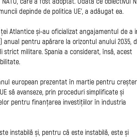
 NATO, care a fost adoptat. Odată ce obiectivul 
 muncii depinde de politica UE', a adăugat ea.
anței Atlantice și-au oficializat angajamentul de a i
B) anual pentru apărare la orizontul anului 2035, d
 strict militare. Spania a considerat, însă, acest
bilitate.
nul european prezentat în martie pentru crește
 UE să avanseze, prin proceduri simplificate și
lor pentru finanțarea investițiilor în industria
te instabilă și, pentru că este instabilă, este și