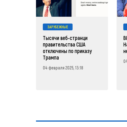
ЗАРУБЕЖНЫЕ
Тысячи веб-странци
В
правительства США
Н
отключены по приказу
н
Трампа
04
04 февраля 2025, 13:18