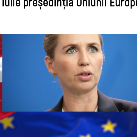
iulie președinția Uniunii Euro