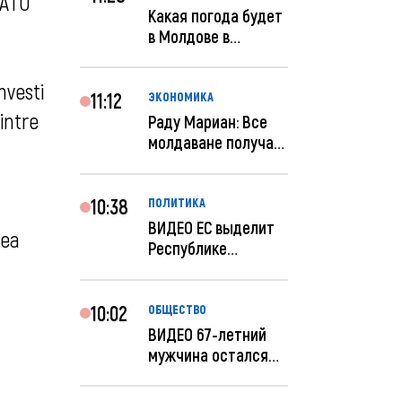
NATO
Какая погода будет
в Молдове в
феврале?
nvesti
11:12
ЭКОНОМИКА
intre
Раду Мариан: Все
молдаване получат
компенсацию за
эле...
10:38
ПОЛИТИКА
ВИДЕО ЕС выделит
rea
Республике
Молдова еще 60
миллионов...
10:02
ОБЩЕСТВО
ВИДЕО 67-летний
мужчина остался
без 259 тысяч леев
по...