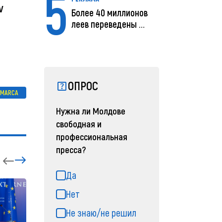
5
v
Более 40 миллионов
леев переведены с
помощью MIA Plăț...
ОПРОС
EMARCA
Нужна ли Молдове
свободная и
профессиональная
пресса?
Да
Нет
Не знаю/не решил