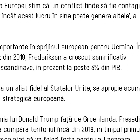
a Europei, știm că un conflict tinde să fie contagi
 încât acest lucru în sine poate genera altele', a
mportante în sprijinul european pentru Ucraina. Î
 din 2019, Frederiksen a crescut semnificativ
i scandinave, în prezent la peste 3% din PIB.
 un aliat fidel al Statelor Unite, se apropie acu
a strategică europeană.
mia lui Donald Trump față de Groenlanda. Președi
 cumpăra teritoriul încă din 2019, în timpul primu
amenințat că va folosi forța pentru a-l acapara.