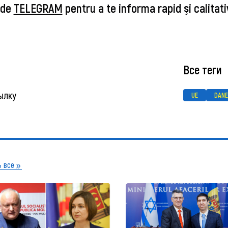
 de
TELEGRAM
pentru a te informa rapid şi calitati
Все теги
ылку
UE
DAN
 все