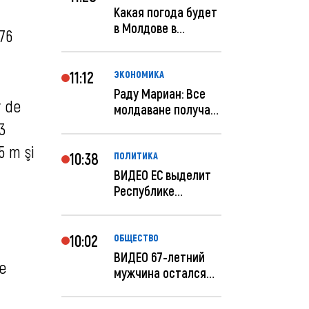
Какая погода будет
в Молдове в
76
феврале?
11:12
ЭКОНОМИКА
Раду Мариан: Все
r de
молдаване получат
компенсацию за
3
эле...
5 m şi
10:38
ПОЛИТИКА
ВИДЕО ЕС выделит
Республике
Молдова еще 60
миллионов...
10:02
ОБЩЕСТВО
ВИДЕО 67-летний
le
мужчина остался
без 259 тысяч леев
по...