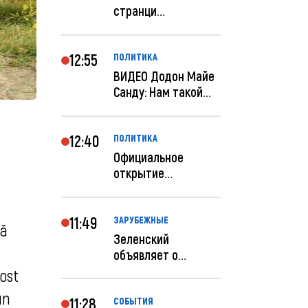
странци
правительства США
отключены по при...
12:55
ПОЛИТИКА
ВИДЕО Додон Майе
Санду: Нам такой
«евроремонт» не
нуж...
12:40
ПОЛИТИКА
Официальное
открытие
посольства
Израиля в
Кишиневе: и...
11:49
ЗАРУБЕЖНЫЕ
ră
Зеленский
объявляет о
радикальной
ost
реструктуризации
un
ар...
11:28
СОБЫТИЯ