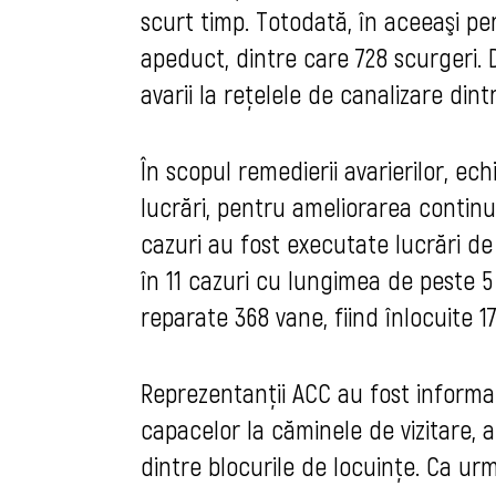
scurt timp. Totodată, în aceeaşi pe
apeduct, dintre care 728 scurgeri. 
avarii la rețelele de canalizare dint
În scopul remedierii avarierilor, ec
lucrări, pentru ameliorarea continuă
cazuri au fost executate lucrări de
în 11 cazuri cu lungimea de peste 
reparate 368 vane, fiind înlocuite 17 
Reprezentanții ACC au fost informaț
capacelor la căminele de vizitare, a
dintre blocurile de locuinţe. Ca urm