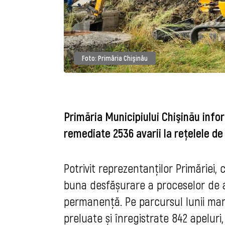
Foto: Primăria Chişinău
Primăria Municipiului Chişinău info
remediate 2536 avarii la rețelele de
Potrivit reprezentanţilor Primăriei, 
buna desfășurare a proceselor de a
permanență. Pe parcursul lunii mar
preluate și înregistrate 842 apeluri