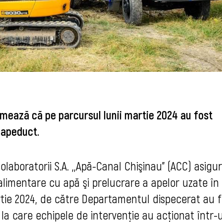
rmează că pe parcursul lunii martie 2024 au fost
 apeduct.
colaboratorii S.A. ,,Apă-Canal Chişinau” (ACC) asigu
limentare cu apă şi prelucrare a apelor uzate în
tie 2024, de către Departamentul dispecerat au f
, la care echipele de intervenție au acționat într-