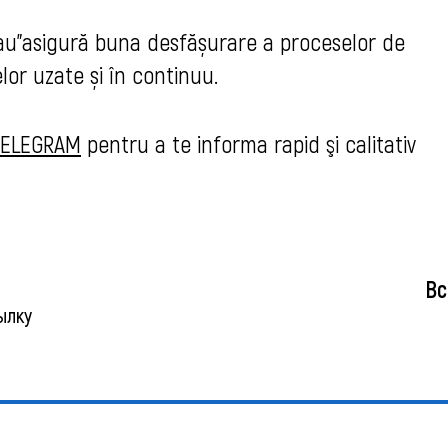
inau”asigură buna desfășurare a proceselor de
lor uzate și în continuu.
 TELEGRAM
pentru a te informa rapid şi calitativ
Вс
ылку