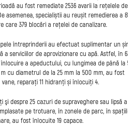
rioadă au fost remediate 2536 avarii la rețelele de
De asemenea, specialiștii au reușit remedierea a 8
re care 379 blocări a rețelei de canalizare.
hipele întreprinderii au efectuat suplimentar un și
 a serviciilor de aprovizionare cu apă. Astfel, în 6
 înlocuire a apeductului, cu lungimea de până la 
5 m cu diametrul de la 25 mm la 500 mm, au fost
vane, reparați 11 hidranți și înlocuiți 4.
i şi despre 25 cazuri de supraveghere sau lipsă a
mplasate pe trotuare, în zonele de parc, în spaţii
are, au fost înlocuite 19 capace.