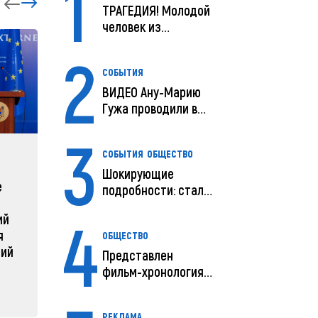
1
ТРАГЕДИЯ! Молодой
человек из
Молдовы умер в
2
США посл...
СОБЫТИЯ
ВИДЕО Ану-Марию
Гужа проводили в
последний путь
3
СОБЫТИЯ
ОБЩЕСТВО
ЗАРУБЕЖНЫЕ
СОБЫТ
Шокирующие
е
Зеленский объявляет о
Какая п
подробности: стали
радикальной
Молдов
известны
4
ий
реструктуризации армии
предварительны...
04 февра
я
ОБЩЕСТВО
04 февраля 2025, 11:49
ний
Представлен
фильм-хронология
исчезновения и
поисков м...
РЕКЛАМА