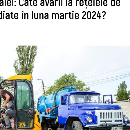
lei: Câte avarii la reţelele de
iate în luna martie 2024?