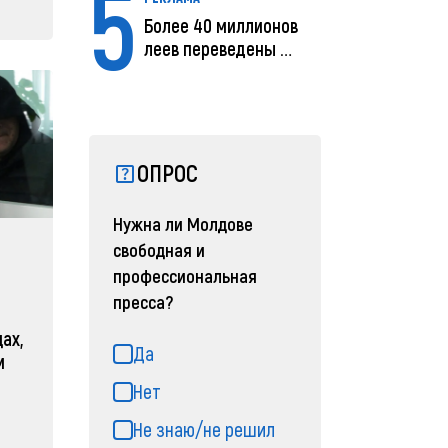
5
Более 40 миллионов
леев переведены с
помощью MIA Plăț...
ОПРОС
Нужна ли Молдове
свободная и
профессиональная
пресса?
ах,
Да
м
Нет
Не знаю/не решил