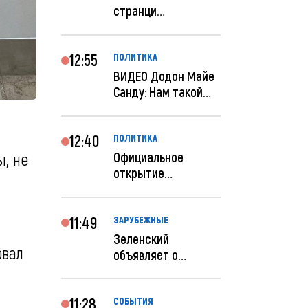
странци
правительства США
отключены по при...
12:55
ПОЛИТИКА
ВИДЕО Додон Майе
Санду: Нам такой
«евроремонт» не
нуж...
12:40
ПОЛИТИКА
Официальное
ы, не
открытие
посольства
Израиля в
Кишиневе: и...
11:49
ЗАРУБЕЖНЫЕ
Зеленский
овал
объявляет о
радикальной
реструктуризации
ар...
11:28
СОБЫТИЯ