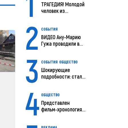
1
ТРАГЕДИЯ! Молодой
человек из
Молдовы умер в
2
США посл...
СОБЫТИЯ
ВИДЕО Ану-Марию
Гужа проводили в
последний путь
3
СОБЫТИЯ
ОБЩЕСТВО
Шокирующие
подробности: стали
известны
4
предварительны...
ОБЩЕСТВО
Представлен
фильм-хронология
исчезновения и
поисков м...
РЕКЛАМА