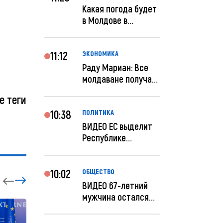
Какая погода будет
в Молдове в
феврале?
11:12
ЭКОНОМИКА
Раду Мариан: Все
молдаване получат
компенсацию за
е теги
эле...
10:38
ПОЛИТИКА
ВИДЕО ЕС выделит
Республике
Молдова еще 60
миллионов...
10:02
ОБЩЕСТВО
ВИДЕО 67-летний
мужчина остался
без 259 тысяч леев
по...