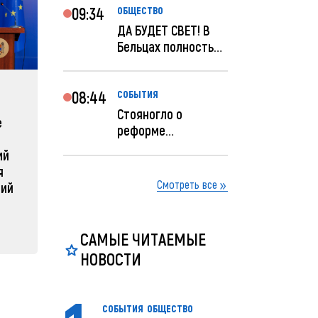
09:34
ОБЩЕСТВО
ДА БУДЕТ СВЕТ! В
Бельцах полностью
восстановят
ночное...
08:44
СОБЫТИЯ
ЗАРУБЕЖНЫЕ
СОБЫТ
Стояногло о
е
Зеленский объявляет о
Какая п
реформе
радикальной
Молдов
прокуратуры:
ий
реструктуризации армии
Прокуратуру
04 февра
я
реформир...
04 февраля 2025, 11:49
Смотреть все
ний
САМЫЕ ЧИТАЕМЫЕ
НОВОСТИ
СОБЫТИЯ
ОБЩЕСТВО