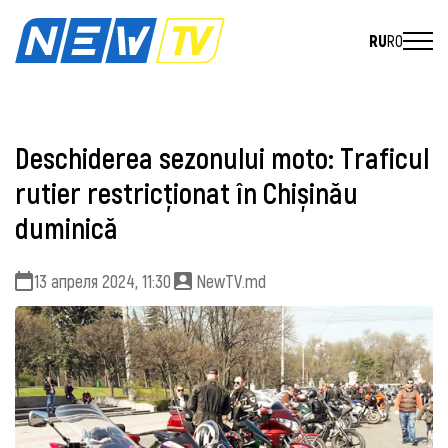
RU
RO
Deschiderea sezonului moto: Traficul
rutier restricționat în Chișinău
duminică
13 апреля 2024, 11:30
NewTV.md