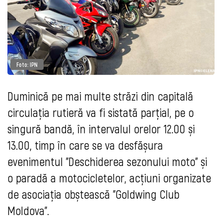
Foto: IPN
Duminică pe mai multe străzi din capitală
circulația rutieră va fi sistată parțial, pe o
singură bandă, în intervalul orelor 12.00 și
13.00, timp în care se va desfășura
evenimentul "Deschiderea sezonului moto” și
o paradă a motocicletelor, acțiuni organizate
de asociația obștească "Goldwing Club
Moldova”.