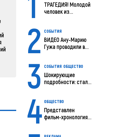
1
ТРАГЕДИЯ! Молодой
ЗАРУБЕЖНЫЕ
СОБЫТ
человек из
Молдовы умер в
е
Зеленский объявляет о
Какая п
2
США посл...
радикальной
Молдов
СОБЫТИЯ
ий
реструктуризации армии
04 февра
ВИДЕО Ану-Марию
я
04 февраля 2025, 11:49
Гужа проводили в
ний
последний путь
3
СОБЫТИЯ
ОБЩЕСТВО
Шокирующие
подробности: стали
известны
4
предварительны...
ОБЩЕСТВО
Представлен
фильм-хронология
исчезновения и
поисков м...
РЕКЛАМА