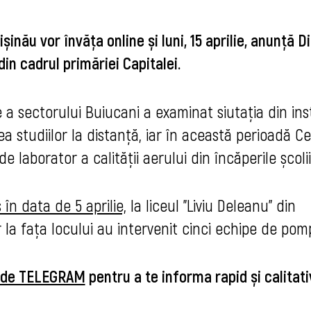
ișinău vor învăța online și luni, 15 aprilie, anunță D
in cadrul primăriei Capitalei.
 a sectorului Buiucani a examinat siutația din inst
a studiilor la distanță, iar în această perioadă C
 laborator a calității aerului din încăperile școlii
în data de 5 aprilie,
la liceul ”Liviu Deleanu” din
 la fața locului au intervenit cinci echipe de pomp
u de TELEGRAM
pentru a te informa rapid și calitati