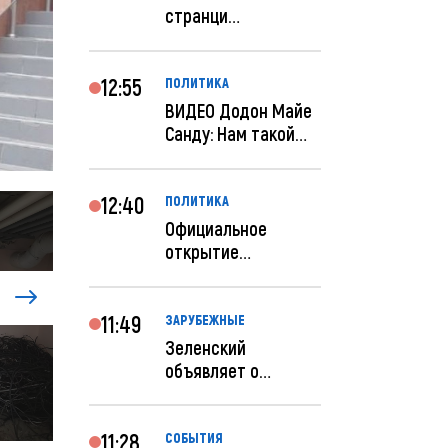
странци
правительства США
отключены по при...
12:55
ПОЛИТИКА
ВИДЕО Додон Майе
Санду: Нам такой
«евроремонт» не
нуж...
12:40
ПОЛИТИКА
Официальное
открытие
посольства
Израиля в
Кишиневе: и...
11:49
ЗАРУБЕЖНЫЕ
Зеленский
объявляет о
радикальной
реструктуризации
ар...
11:28
СОБЫТИЯ