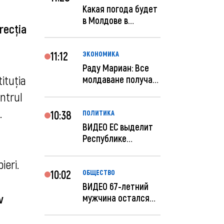
Какая погода будет
в Молдове в
irecția
феврале?
11:12
ЭКОНОМИКА
Раду Мариан: Все
ituția
молдаване получат
компенсацию за
entrul
эле...
.
10:38
ПОЛИТИКА
ВИДЕО ЕС выделит
Республике
Молдова еще 60
миллионов...
ieri.
10:02
ОБЩЕСТВО
ВИДЕО 67-летний
v
мужчина остался
без 259 тысяч леев
по...