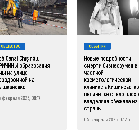
ОБЩЕСТВО
СОБЫТИЯ
pă Canal Chișinău:
Новые подробности
РИЧИНЫ образования
смерти бизнесвумен в
мы на улице
частной
эродромной на
косметологической
ышкановке
клинике в Кишиневе: к
пациентке стало плохо
4 февраля 2025, 08:17
владелица сбежала из
страны
04 февраля 2025, 07:33