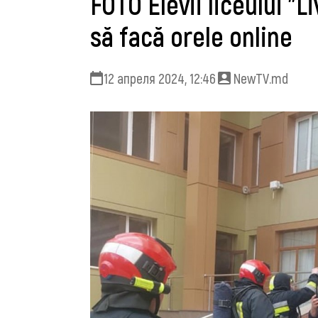
FOTO Elevii liceului ”
să facă orele online
12 апреля 2024, 12:46
NewTV.md