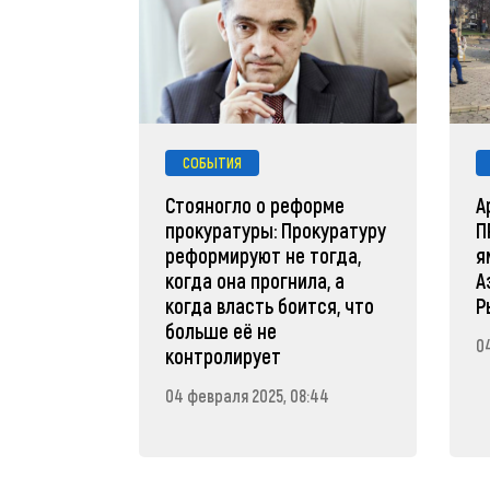
СОБЫТИЯ
Стояногло о реформе
A
прокуратуры: Прокуратуру
П
реформируют не тогда,
я
когда она прогнила, а
А
когда власть боится, что
Р
больше её не
0
контролирует
04 февраля 2025, 08:44