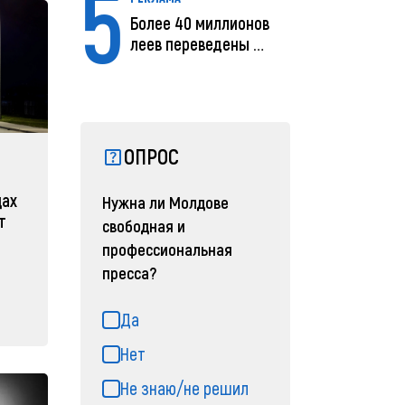
5
Более 40 миллионов
леев переведены с
помощью MIA Plăț...
ОПРОС
цах
Нужна ли Молдове
т
свободная и
профессиональная
пресса?
Да
Нет
Не знаю/не решил