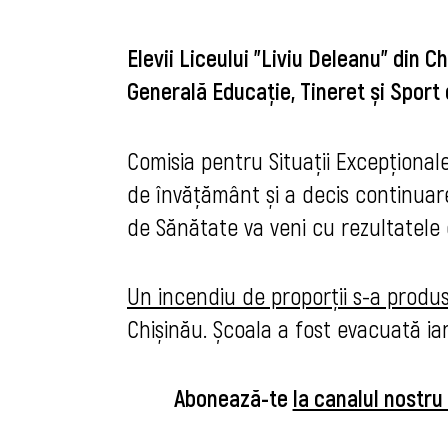
Elevii Liceului ”Liviu Deleanu” din Ch
Generală Educație, Tineret și Sport d
Comisia pentru Situații Excepționale
de învățământ și a decis continuare
de Sănătate va veni cu rezultatele de
Un incendiu de proporții s-a produs 
Chișinău. Școala a fost evacuată iar
Abonează-te
la canalul nostr