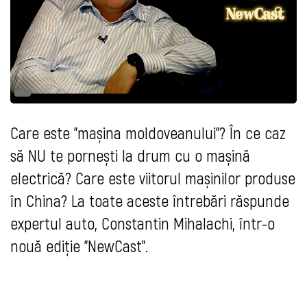
Care este ”mașina moldoveanului”? În ce caz
să NU te pornești la drum cu o mașină
electrică? Care este viitorul mașinilor produse
în China? La toate aceste întrebări răspunde
expertul auto, Constantin Mihalachi, într-o
nouă ediție
”
NewCast”.