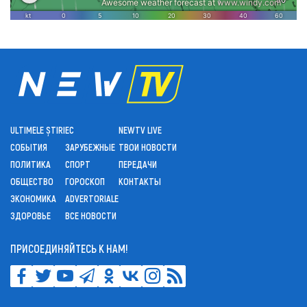
ULTIMELE ȘTIRI
ЕС
NEWTV LIVE
СОБЫТИЯ
ЗАРУБЕЖНЫЕ
ТВОИ НОВОСТИ
ПОЛИТИКА
СПОРТ
ПЕРЕДАЧИ
ОБЩЕСТВО
ГОРОСКОП
КОНТАКТЫ
ЭКОНОМИКА
ADVERTORIALE
ЗДОРОВЬЕ
ВСЕ НОВОСТИ
ПРИСОЕДИНЯЙТЕСЬ К НАМ!