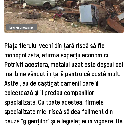
breakingnews.md
Piaţa fierului vechi din ţară riscă să fie
monopolizată, afirmă experţii economici.
Potrivit acestora, metalul uzat este deşeul cel
mai bine vândut în ţară pentru că costă mult.
Astfel, au de câştigat oamenii care îl
colectează şi îl predau companiilor
specializate. Cu toate acestea, firmele
specializate mici riscă să dea faliment din
cauza "giganţilor" şi a legislaţiei în vigoare. De