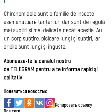
Chironomidele sunt o familie de insecte
asemănătoare țânțarilor, dar sunt de regulă
mai subțiri și mai delicate decât aceștia. Au
un corp subțire, picioare lungi și subțiri, iar
aripile sunt lungi și înguste.
Abonează-te la canalul nostru
de
TELEGRAM
pentru a te informa rapid şi
calitativ
Поделиться новостью
Копировать ссылку
Все теги