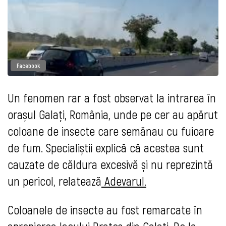
Facebook
Un fenomen rar a fost observat la intrarea în
orașul Galați, România, unde pe cer au apărut
coloane de insecte care semănau cu fuioare
de fum. Specialiștii explică că acestea sunt
cauzate de căldura excesivă și nu reprezintă
un pericol, relatează
Adevarul.
Coloanele de insecte au fost remarcate în