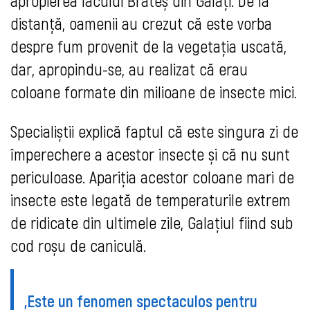
apropierea lacului Brateș din Galați. De la
distanță, oamenii au crezut că este vorba
despre fum provenit de la vegetația uscată,
dar, apropindu-se, au realizat că erau
coloane formate din milioane de insecte mici.
Specialiștii explică faptul că este singura zi de
împerechere a acestor insecte și că nu sunt
periculoase. Apariția acestor coloane mari de
insecte este legată de temperaturile extrem
de ridicate din ultimele zile, Galațiul fiind sub
cod roșu de caniculă.
„Este un fenomen spectaculos pentru