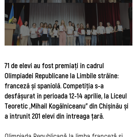
71 de elevi au fost premiați în cadrul
Olimpiadei Republicane la Limbile străine:
franceză și spaniolă. Competiția s-a
desfășurat în perioada 12-14 aprilie, la Liceul
Teoretic „Mihail Kogălniceanu” din Chișinău și
a întrunit 201 elevi din întreaga țară.
Olimpiada Republicană la limba franceză și