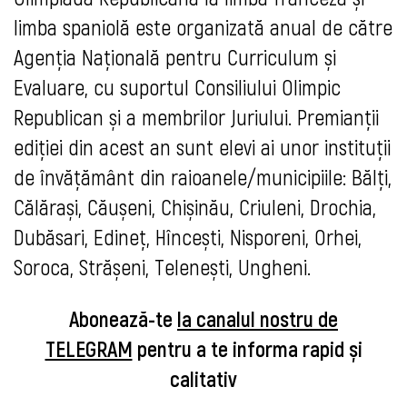
limba spaniolă este organizată anual de către
Agenția Națională pentru Curriculum și
Evaluare, cu suportul Consiliului Olimpic
Republican și a membrilor Juriului. Premianții
ediției din acest an sunt elevi ai unor instituții
de învățământ din raioanele/municipiile: Bălți,
Călărași, Căușeni, Chișinău, Criuleni
, Drochia,
Dubăsari, Edineț, Hîncești, Nisporeni, Orhei,
Soroca, Strășeni, Telenești, Ungheni.
Abonează-te
la canalul nostru de
TELEGRAM
pentru a te informa rapid și
calitativ