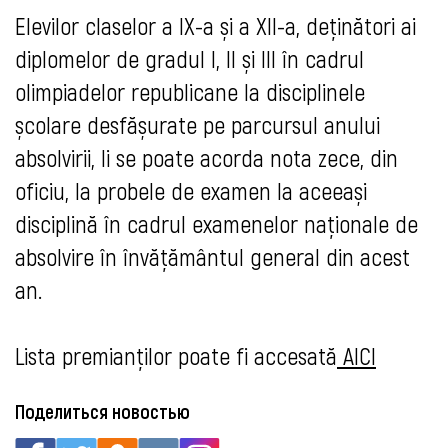
Elevilor claselor a IX-a și a XII-a, deținători ai
diplomelor de gradul I, II și III în cadrul
olimpiadelor republicane la disciplinele
școlare desfășurate pe parcursul anului
absolvirii, li se poate acorda nota zece, din
oficiu, la probele de examen la aceeași
disciplină în cadrul examenelor naționale de
absolvire în învățământul general din acest
an.
Lista premianților poate fi accesată
AICI
Поделиться новостью