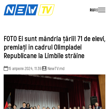
RU
RO
FOTO Ei sunt mândria țării! 71 de elevi,
premiați în cadrul Olimpiadei
Republicane la Limbile străine
15 апреля 2024, 11:39
NewTV.md