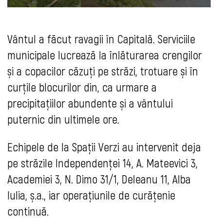
Vântul a făcut ravagii în Capitală. Serviciile
municipale lucrează la înlăturarea crengilor
și a copacilor căzuți pe străzi, trotuare și în
curțile blocurilor din, ca urmare a
precipitațiilor abundente și a vântului
puternic din ultimele ore.
Echipele de la Spații Verzi au intervenit deja
pe străzile Independenței 14, A. Mateevici 3,
Academiei 3, N. Dimo 31/1, Deleanu 11, Alba
Iulia, ș.a., iar operațiunile de curățenie
continuă.