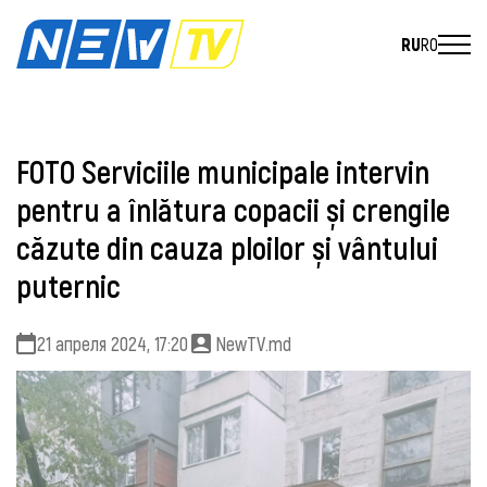
RU
RO
FOTO Serviciile municipale intervin
pentru a înlătura copacii și crengile
căzute din cauza ploilor și vântului
puternic
21 апреля 2024, 17:20
NewTV.md