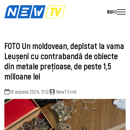
RU
RO
FOTO Un moldovean, depistat la vama
Leușeni cu contrabandă de obiecte
din metale prețioase, de peste 1,5
milioane lei
19 апреля 2024, 11:12
NewTV.md