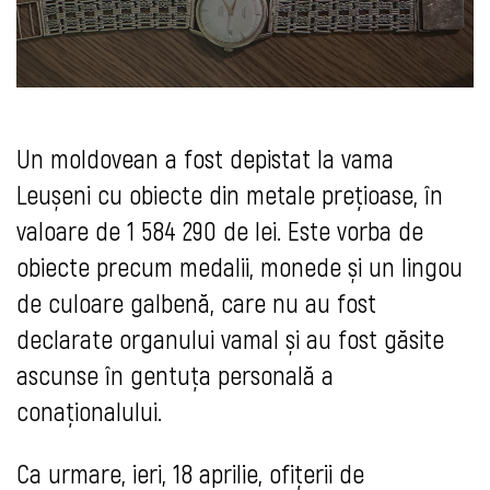
Un moldovean a fost depistat la vama
Leușeni cu obiecte din metale prețioase, în
valoare de 1 584 290 de lei. Este vorba de
obiecte precum medalii, monede și un lingou
de culoare galbenă, care nu au fost
declarate organului vamal și au fost găsite
ascunse în gentuța personală a
conaționalului.
Ca urmare, ieri, 18 aprilie, ofițerii de