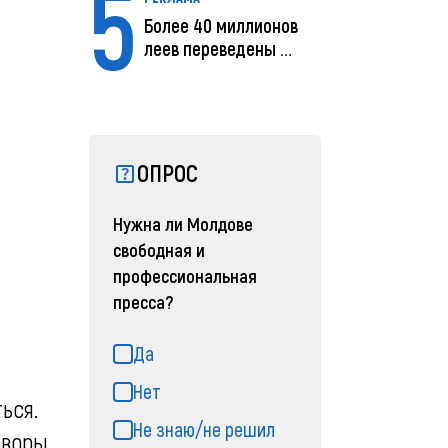
5
Более 40 миллионов
леев переведены с
помощью MIA Plăț...
ОПРОС
Нужна ли Молдове
свободная и
профессиональная
пресса?
Да
Нет
ься.
Не знаю/не решил
оворы