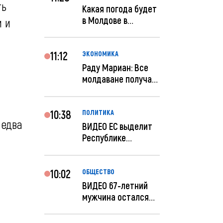
ть
Какая погода будет
в Молдове в
м и
феврале?
11:12
ЭКОНОМИКА
Раду Мариан: Все
молдаване получат
компенсацию за
эле...
10:38
ПОЛИТИКА
 едва
ВИДЕО ЕС выделит
Республике
Молдова еще 60
миллионов...
10:02
ОБЩЕСТВО
ВИДЕО 67-летний
мужчина остался
без 259 тысяч леев
по...