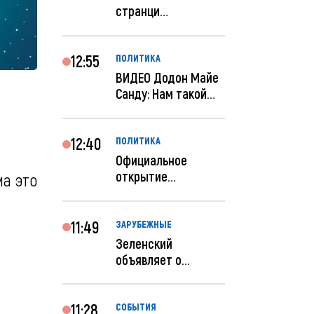
странци
правительства США
отключены по при...
12:55
ПОЛИТИКА
ВИДЕО Додон Майе
Санду: Нам такой
«евроремонт» не
нуж...
12:40
ПОЛИТИКА
Официальное
открытие
ма это
посольства
Израиля в
Кишиневе: и...
11:49
ЗАРУБЕЖНЫЕ
Зеленский
объявляет о
радикальной
реструктуризации
ар...
11:28
СОБЫТИЯ