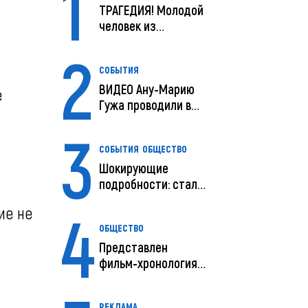
1
ТРАГЕДИЯ! Молодой
человек из
Молдовы умер в
2
США посл...
СОБЫТИЯ
ВИДЕО Ану-Марию
е
Гужа проводили в
последний путь
3
СОБЫТИЯ
ОБЩЕСТВО
Шокирующие
подробности: стали
известны
4
ие не
предварительны...
ОБЩЕСТВО
Представлен
фильм-хронология
исчезновения и
поисков м...
РЕКЛАМА