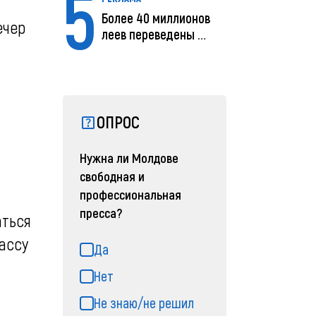
5
Более 40 миллионов
ечер
леев переведены с
помощью MIA Plăț...
ОПРОС
Нужна ли Молдове
свободная и
профессиональная
пресса?
аться
массу
Да
Нет
Не знаю/не решил