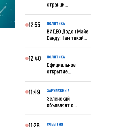
странци
правительства США
отключены по при...
12:55
ПОЛИТИКА
ВИДЕО Додон Майе
Санду: Нам такой
«евроремонт» не
нуж...
12:40
ПОЛИТИКА
Официальное
открытие
посольства
Израиля в
Кишиневе: и...
11:49
ЗАРУБЕЖНЫЕ
Зеленский
объявляет о
радикальной
реструктуризации
ар...
11:28
СОБЫТИЯ