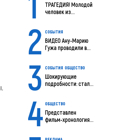
1
ТРАГЕДИЯ! Молодой
человек из
Молдовы умер в
2
США посл...
СОБЫТИЯ
ВИДЕО Ану-Марию
Гужа проводили в
последний путь
3
СОБЫТИЯ
ОБЩЕСТВО
Шокирующие
подробности: стали
.
известны
4
предварительны...
ОБЩЕСТВО
Представлен
фильм-хронология
исчезновения и
поисков м...
РЕКЛАМА