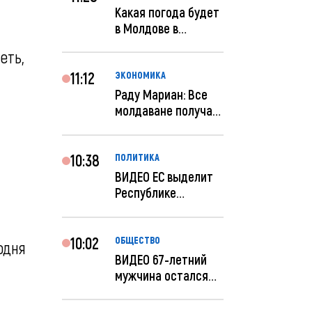
Какая погода будет
в Молдове в
феврале?
еть,
11:12
ЭКОНОМИКА
Раду Мариан: Все
молдаване получат
компенсацию за
эле...
10:38
ПОЛИТИКА
ВИДЕО ЕС выделит
Республике
Молдова еще 60
миллионов...
10:02
ОБЩЕСТВО
одня
ВИДЕО 67-летний
мужчина остался
без 259 тысяч леев
по...