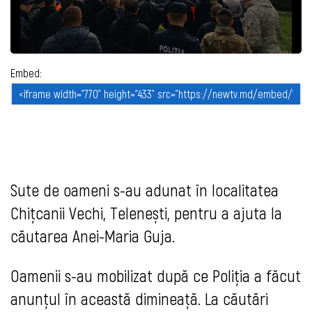
Embed:
Sute de oameni s-au adunat în localitatea
Chițcanii Vechi, Telenești, pentru a ajuta la
căutarea Anei-Maria Guja.
Oamenii s-au mobilizat după ce Poliția a făcut
anunțul în această dimineață. La căutări