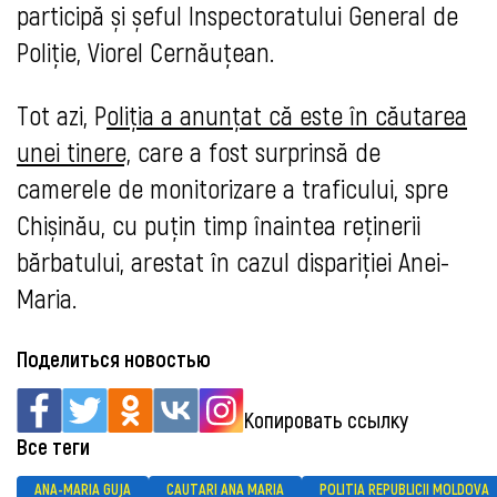
participă și șeful Inspectoratului General de
Poliție, Viorel Cernăuțean.
Tot azi, P
oliția a
anunțat că este în căutarea
unei tinere,
care a fost surprinsă de
camerele de monitorizare a traficului, spre
Chișinău, cu puțin timp înaintea reținerii
bărbatului, arestat în cazul dispariției Anei-
Maria.
Поделиться новостью
Копировать ссылку
Все теги
ANA-MARIA GUJA
CAUTARI ANA MARIA
POLITIA REPUBLICII MOLDOVA