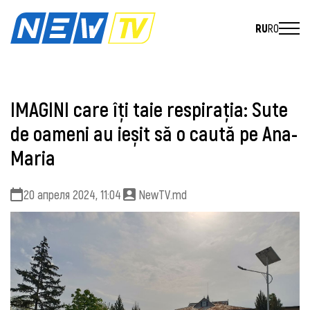
RU
RO
IMAGINI care îți taie respirația: Sute
de oameni au ieșit să o caută pe Ana-
Maria
20 апреля 2024, 11:04
NewTV.md