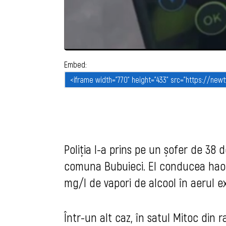
Embed:
Poliția l-a prins pe un șofer de 38 
comuna Bubuieci. El conducea haotic
mg/l de vapori de alcool în aerul ex
Într-un alt caz, în satul Mitoc din 