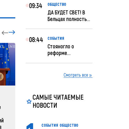
09:34
ОБЩЕСТВО
ДА БУДЕТ СВЕТ! В
Бельцах полностью
восстановят
ночное...
08:44
СОБЫТИЯ
Стояногло о
реформе
прокуратуры:
Прокуратуру
реформир...
Смотреть все
САМЫЕ ЧИТАЕМЫЕ
ЗАРУБЕЖНЫЕ
СОБЫТ
НОВОСТИ
е
Зеленский объявляет о
Какая п
радикальной
Молдов
ий
реструктуризации армии
04 февра
СОБЫТИЯ
ОБЩЕСТВО
я