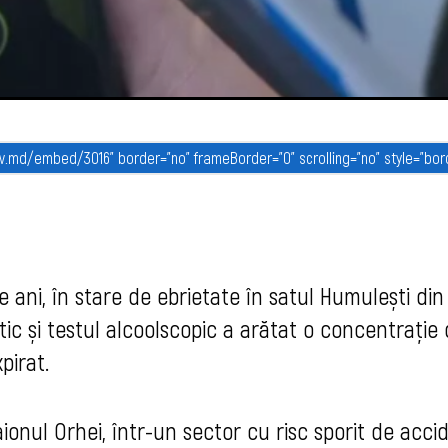
de ani, în stare de ebrietate în satul Humulești din
 și testul alcoolscopic a arătat o concentrație d
pirat.
raionul Orhei, într-un sector cu risc sporit de acci