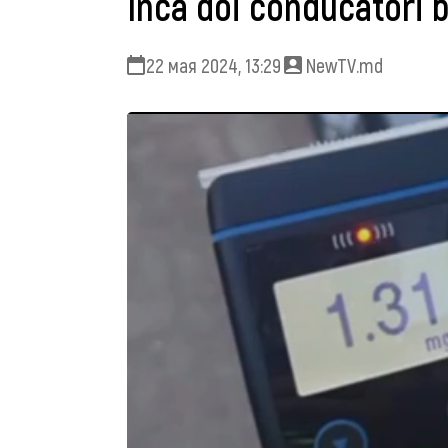
Încă doi conducători b
22 мая 2024, 13:29
NewTV.md