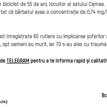
 biciclist de 55 de ani, locuitor al satului Cișmea.
ătat că bărbatul avea o concentrație de 0,74 mg/
st înregistrate 60 rutiere cu implicarea șoferilor 
ă, opt oameni au murit, iar 70 s-au ales cu trauma
 de
TELEGRAM
pentru a te informa rapid și calitati
Вс
ылку