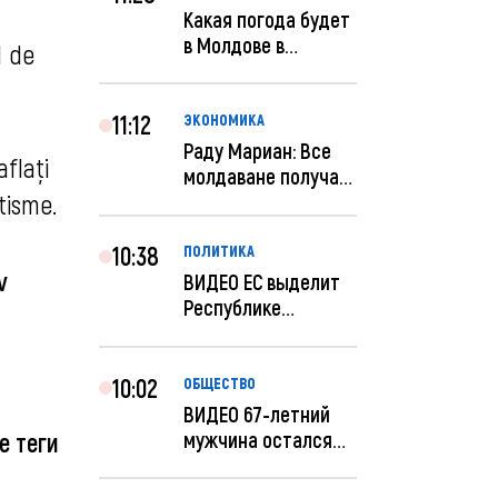
Какая погода будет
в Молдове в
l de
феврале?
11:12
ЭКОНОМИКА
Раду Мариан: Все
aflați
молдаване получат
tisme.
компенсацию за
эле...
10:38
ПОЛИТИКА
v
ВИДЕО ЕС выделит
Республике
Молдова еще 60
миллионов...
10:02
ОБЩЕСТВО
ВИДЕО 67-летний
мужчина остался
е теги
без 259 тысяч леев
по...