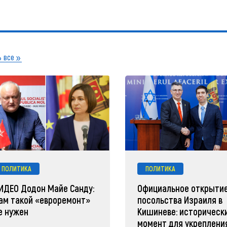
 все
ПОЛИТИКА
ПОЛИТИКА
ИДЕО Додон Майе Санду:
Официальное открыти
ам такой «евроремонт»
посольства Израиля в
е нужен
Кишиневе: историческ
момент для укреплени