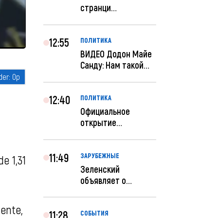
странци
правительства США
отключены по при...
12:55
ПОЛИТИКА
ВИДЕО Додон Майе
Санду: Нам такой
«евроремонт» не
нуж...
12:40
ПОЛИТИКА
Официальное
открытие
посольства
Израиля в
Кишиневе: и...
11:49
ЗАРУБЕЖНЫЕ
e 1,31
Зеленский
объявляет о
радикальной
реструктуризации
dente,
ар...
11:28
СОБЫТИЯ