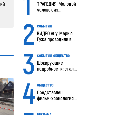
1
04 февраля 2025, 11:49
ТРАГЕДИЯ! Молодой
ний
человек из
Молдовы умер в
2
США посл...
СОБЫТИЯ
ВИДЕО Ану-Марию
Гужа проводили в
последний путь
3
СОБЫТИЯ
ОБЩЕСТВО
Шокирующие
подробности: стали
известны
4
предварительны...
ОБЩЕСТВО
Представлен
фильм-хронология
исчезновения и
поисков м...
РЕКЛАМА