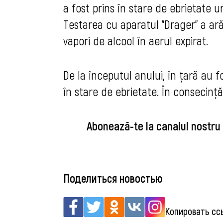
a fost prins în stare de ebrietate un
Testarea cu aparatul ”Drager” a ar
vapori de alcool în aerul expirat.
De la
î
nceputul anului, în țară au fo
în stare de ebrietate. În consecinț
Abonează-te la canalul nostru
Поделиться новостью
Копировать сс