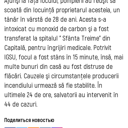
Ajunşi la faţa locului, pompierii au reuşit să
scoată din locuinţă proprietarul acesteia, un
tânăr în vârstă de 28 de ani. Acesta s-a
intoxicat cu monoxid de carbon şi a fost
transferat la spitalul " Sfânta Treime" din
Capitală, pentru îngrijiri medicale. Potrivit
IGSU, focul a fost stâns în 15 minute, însă, mai
multe bunuri din casă au fost distruse de
flăcări. Cauzele şi circumstanţele producerii
incendiului urmează să fie stabilite. În
ultimele 24 de ore, salvatorii au intervenit în
44 de cazuri.
Поделиться новостью