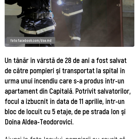
foto:facebook.com/dse.md
Un tânăr în vârstă de 28 de ani a fost salvat
de către pompieri şi transportat la spital în
urma unui incendiu care s-a produs într-un
apartament din Capitală. Potrivit salvatorilor,
focul a izbucnit în data de 11 aprilie, într-un
bloc de locuit cu 5 etaje, de pe strada Ion şi
Doina Aldea-Teodorovici.