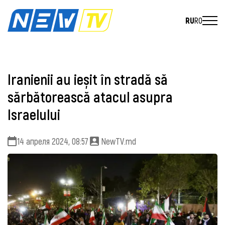
RU
RO
Iranienii au ieșit în stradă să
sărbătorească atacul asupra
Israelului
14 апреля 2024, 08:57
NewTV.md