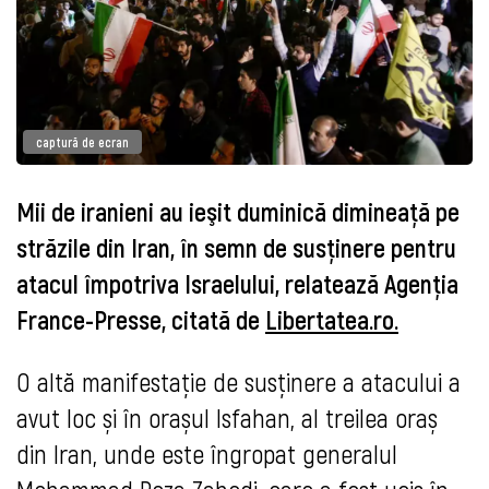
captură de ecran
Mii de iranieni au ieşit duminică dimineaţă pe
străzile din Iran, în semn de susţinere pentru
atacul împotriva Israelului, relatează Agenţia
France-Presse, citată de
Libertatea.ro.
O altă manifestație de susținere a atacului a
avut loc și în orașul Isfahan, al treilea oraș
din Iran, unde este îngropat generalul