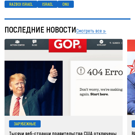
RAZBOI ISRAEL
ISRAEL
ONU
ПОСЛЕДНИЕ НОВОСТИ
Смотреть все
ЗАРУБЕЖНЫЕ
Тысячи веб-странци правительства США отключены
В