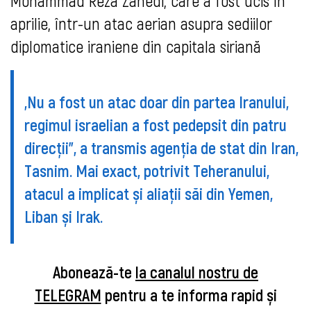
Mohammad Reza Zahedi, care a fost ucis în
aprilie, într-un atac aerian asupra sediilor
diplomatice iraniene din capitala siriană
„Nu a fost un atac doar din partea Iranului,
regimul israelian a fost pedepsit din patru
direcții”, a transmis agenția de stat din Iran,
Tasnim
. Mai exact, potrivit Teheranului,
atacul a implicat și aliații săi din Yemen,
Liban și Irak.
Abonează-te
la canalul nostru de
TELEGRAM
pentru a te informa rapid și