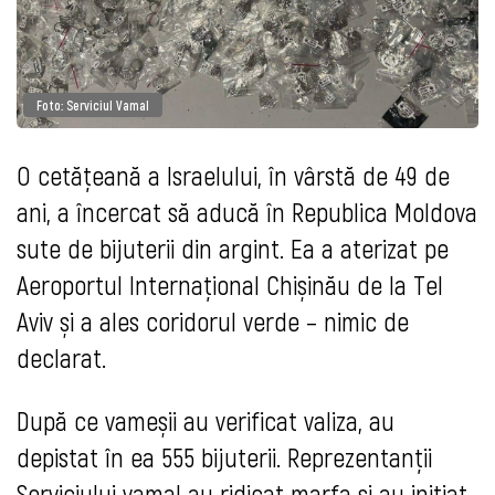
Foto: Serviciul Vamal
O cetățeană a Israelului, în vârstă de 49 de
ani, a încercat să aducă în Republica Moldova
sute de bijuterii din argint. Ea a aterizat pe
Aeroportul Internațional Chișinău de la Tel
Aviv și a ales coridorul verde – nimic de
declarat.
După ce vameșii au verificat valiza, au
depistat în ea 555 bijuterii. Reprezentanții
Serviciului vamal au ridicat marfa și au inițiat