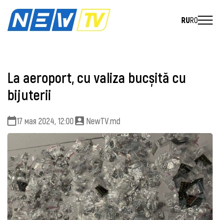
RU
RO
La aeroport, cu valiza bucșită cu
bijuterii
17 мая 2024, 12:00
NewTV.md