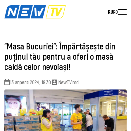
RU
RO
”Masa Bucuriei”: Împărtășește din
puținul tău pentru a oferi o masă
caldă celor nevoiași!
13 апреля 2024, 19:30
NewTV.md