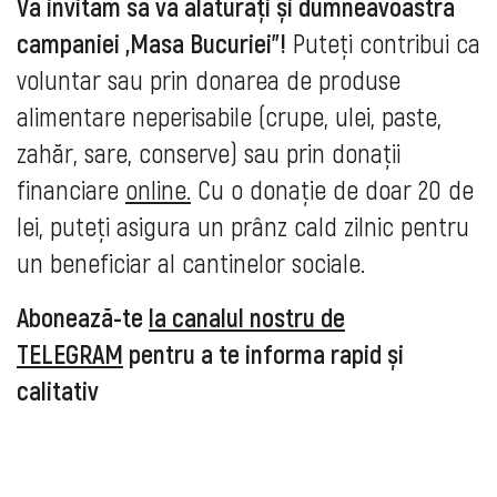
Vă invităm să vă alăturați și dumneavoastră
campaniei „Masa Bucuriei”!
Puteți contribui ca
voluntar sau prin donarea de produse
alimentare neperisabile (crupe, ulei, paste,
zahăr, sare, conserve) sau prin donații
financiare
online.
Cu o donație de doar 20 de
lei, puteți asigura un prânz cald zilnic pentru
un beneficiar al cantinelor sociale.
Abonează-te
la canalul nostru de
TELEGRAM
pentru a te informa rapid și
calitativ