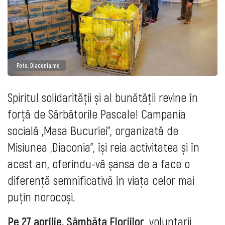
Foto: Diaconia.md
Spiritul solidarității și al bunătății revine în
forță de Sărbătorile Pascale! Campania
socială „Masa Bucuriei”, organizată de
Misiunea „Diaconia”, își reia activitatea și în
acest an, oferindu-vă șansa de a face o
diferență semnificativă în viața celor mai
puțin norocoși.
Pe 27 aprilie, Sâmbăta Floriilor
, voluntarii