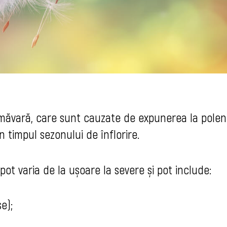
rimăvară, care sunt cauzate de expunerea la polen
în timpul sezonului de înflorire.
ot varia de la ușoare la severe și pot include:
e);