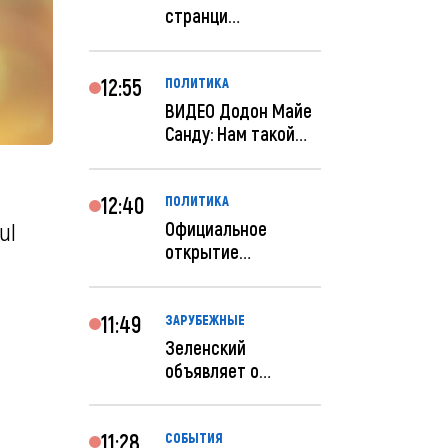
странци
правительства США
отключены по при...
12:55
ПОЛИТИКА
ВИДЕО Додон Майе
Санду: Нам такой
«евроремонт» не
нуж...
12:40
ПОЛИТИКА
Официальное
ul
открытие
посольства
Израиля в
Кишиневе: и...
11:49
ЗАРУБЕЖНЫЕ
Зеленский
объявляет о
радикальной
реструктуризации
ар...
11:28
СОБЫТИЯ