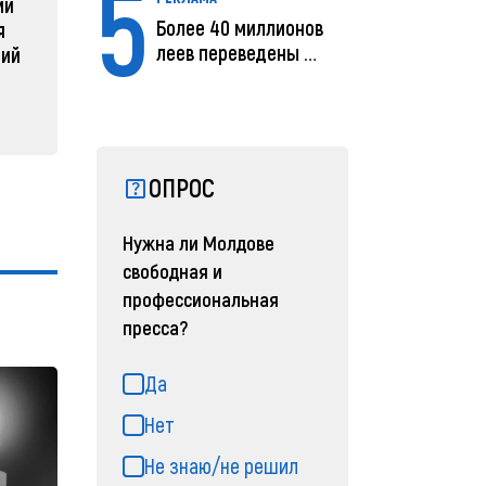
5
ий
реструктуризации армии
04 февра
Более 40 миллионов
я
04 февраля 2025, 11:49
леев переведены с
ний
помощью MIA Plăț...
ОПРОС
Нужна ли Молдове
свободная и
профессиональная
пресса?
Да
Нет
Не знаю/не решил