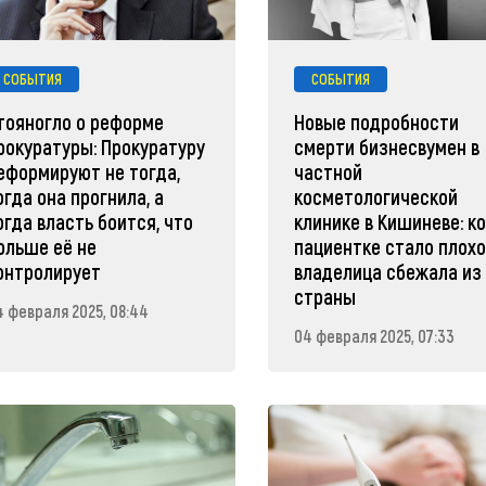
СОБЫТИЯ
СОБЫТИЯ
тояногло о реформе
Новые подробности
рокуратуры: Прокуратуру
смерти бизнесвумен в
еформируют не тогда,
частной
огда она прогнила, а
косметологической
огда власть боится, что
клинике в Кишиневе: к
ольше её не
пациентке стало плохо
онтролирует
владелица сбежала из
страны
4 февраля 2025, 08:44
04 февраля 2025, 07:33