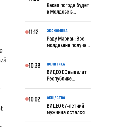
Какая погода будет
в Молдове в
феврале?
11:12
ЭКОНОМИКА
Раду Мариан: Все
молдаване получат
e
компенсацию за
эле...
ază
10:38
ПОЛИТИКА
ВИДЕО ЕС выделит
Республике
Молдова еще 60
:
миллионов...
10:02
ОБЩЕСТВО
ВИДЕО 67-летний
ot
мужчина остался
без 259 тысяч леев
по...
 o