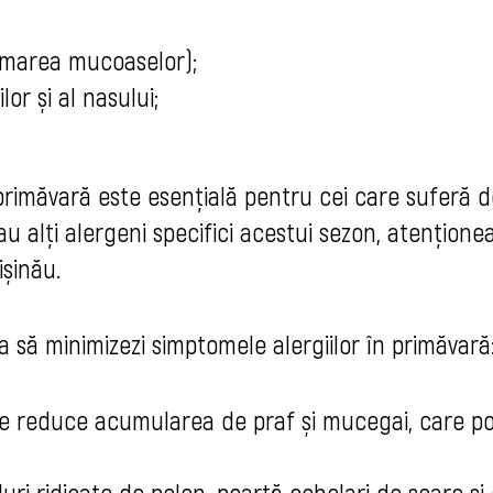
flamarea mucoaselor);
lor și al nasului;
 primăvară este esențială pentru cei care suferă d
au alți alergeni specifici acestui sezon, atențione
șinău.
a să minimizezi simptomele alergiilor în primăvară
te reduce acumularea de praf și mucegai, care p
eluri ridicate de polen, poartă ochelari de soare și