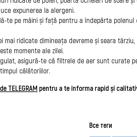
uce expunerea la alergeni.
lă-te pe mâini și față pentru a îndepărta polenul
ei mai ridicate dimineața devreme și seara târziu,
aceste momente ale zilei.
gulat, asigură-te că filtrele de aer sunt curate p
impul călătoriilor.
u de TELEGRAM
pentru a te informa rapid și calitati
Все теги