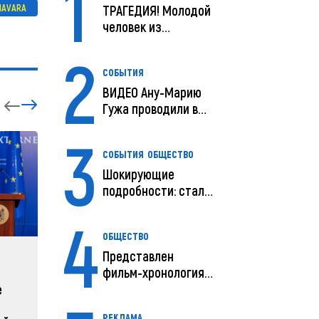
1
IMAVARA
ТРАГЕДИЯ! Молодой
человек из
Молдовы умер в
2
США посл...
СОБЫТИЯ
ВИДЕО Ану-Марию
Гужа проводили в
последний путь
3
СОБЫТИЯ
ОБЩЕСТВО
Шокирующие
подробности: стали
известны
4
предварительны...
ОБЩЕСТВО
Представлен
ЗАРУБЕЖНЫЕ
СОБЫТ
фильм-хронология
исчезновения и
е
Зеленский объявляет о
Какая п
поисков м...
радикальной
Молдов
РЕКЛАМА