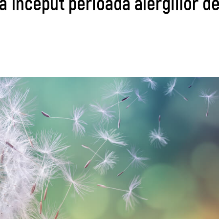
a început perioada alergiilor d