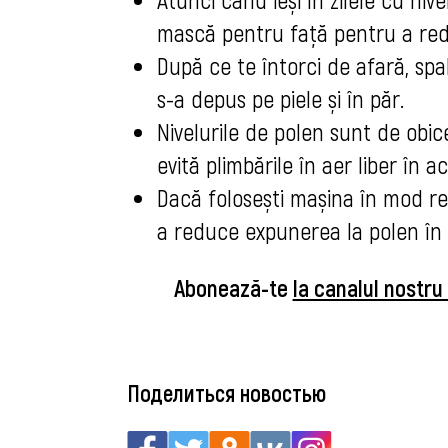
mască pentru față pentru a red
După ce te întorci de afară, spa
s-a depus pe piele și în păr.
Nivelurile de polen sunt de obic
evită plimbările în aer liber în 
Dacă folosești mașina în mod re
a reduce expunerea la polen în t
Abonează-te
la canalul nostr
Поделиться новостью