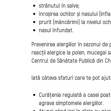
strănutul în salve;
înroșirea ochilor și nasului (in
prurit (mâncărimi) la nivelul ochi
nasul înfundat.
Prevenirea alergiilor în sezonul de
reacții alergice la polen, mucegai s
Centrul de Sănătate Publică din Chi
Iată câteva sfaturi care te pot ajut
Curățenia regulată a casei poa
agrava simptomele alergiilor.
Atunci când ieși în zilele cu niv