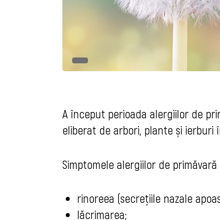
A început perioada alergiilor de p
eliberat de arbori, plante și ierburi 
Simptomele alergiilor de primăvară p
rinoreea
(secrețiile nazale apoas
lăcrimarea;