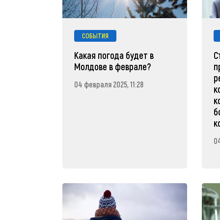
СОБЫТИЯ
Какая погода будет в
С
Молдове в феврале?
п
р
04 февраля 2025, 11:28
к
к
б
к
0