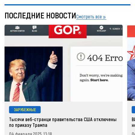
ПОСЛЕДНИЕ НОВОСТИ
Смотреть все
ЗАРУБЕЖНЫЕ
Тысячи веб-странци правительства США отключены
В
по приказу Трампа
н
04 февраля 2025, 13:18
0