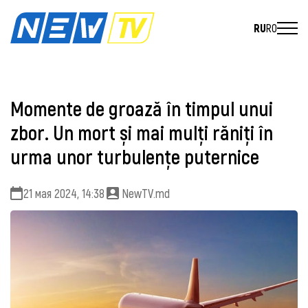
RU
RO
Momente de groază în timpul unui
zbor. Un mort și mai mulți răniți în
urma unor turbulențe puternice
21 мая 2024, 14:38
NewTV.md