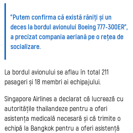
"Putem confirma că există răniți și un
deces la bordul avionului Boeing 777-300ER",
a precizat compania aeriană pe o rețea de
socializare.
La bordul avionului se aflau în total 211
pasageri și 18 membri ai echipajului.
Singapore Airlines a declarat că lucrează cu
autoritățile thailandeze pentru a oferi
asistența medicală necesară și că trimite o
echipă la Bangkok pentru a oferi asistență