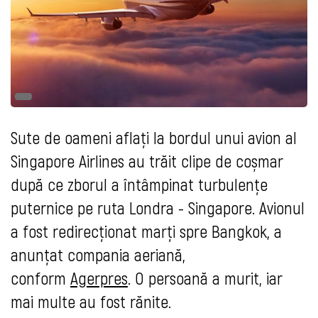
Sute de oameni aflați la bordul unui avion al
Singapore Airlines au trăit clipe de coșmar
după ce zborul a întâmpinat turbulențe
puternice pe ruta Londra - Singapore. Avionul
a fost redirecționat marți spre Bangkok, a
anunțat compania aeriană,
conform
Agerpres
. O persoană a murit, iar
mai multe au fost rănite.