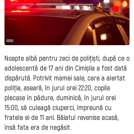
Noapte albă pentru zeci de polițiști, după ce o
adolescentă de 17 ani din Cimișlia a fost dată
dispărută. Potrivit mamei sale, care a alertat
poliția, aseară, în jurul orei 22:20, copila
plecase în pădure, duminică, în jurul orei
15:00, să culeagă ciuperci, împreună cu
fratele ei de 11 ani. Băiatul revenise acasă,
însă fata era de negăsit.