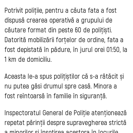
Potrivit polițiie, pentru a căuta fata a fost
dispusă crearea operativă a grupului de
căutare format din peste 60 de polițiști.
Datorită mobilizării forțelor de ordine, fata a
fost depistată în pădure, în jurul orei 01:50, la
1 km de domiciliu.
Aceasta le-a spus polițiștilor că s-a rătăcit și
nu putea găsi drumul spre casă. Minora a
fost reîntoarsă în familie în siguranță.
Inspectoratul General de Poliție atenționează
repetat părinții despre supravegherea strictă
a minorilor și însoțirea acestora în locurile