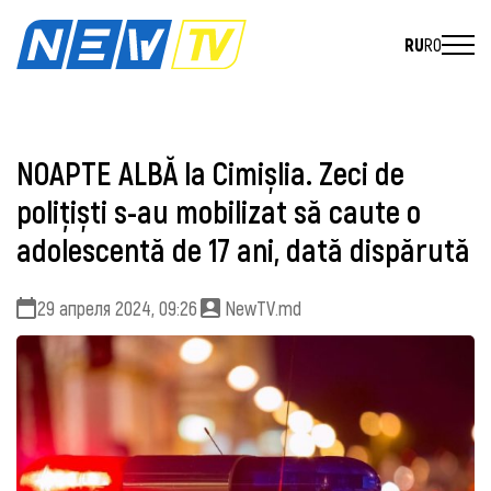
RU
RO
NOAPTE ALBĂ la Cimișlia. Zeci de
polițiști s-au mobilizat să caute o
adolescentă de 17 ani, dată dispărută
29 апреля 2024, 09:26
NewTV.md