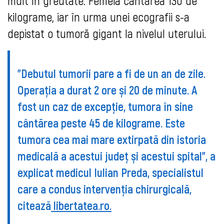
mult în greutate. Femeia cântărea 130 de
kilograme, iar în urma unei ecografii s-a
depistat o tumoră gigant la nivelul uterului.
"Debutul tumorii pare a fi de un an de zile.
Operația a durat 2 ore și 20 de minute. A
fost un caz de excepție, tumora în sine
cântărea peste 45 de kilograme. Este
tumora cea mai mare extirpată din istoria
medicală a acestui județ și acestui spital", a
explicat medicul Iulian Preda, specialistul
care a condus intervenția chirurgicală,
citează
libertatea.ro.