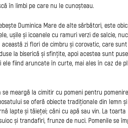
scă în limbi pe care nu le cunoșteau.
ebește Duminica Mare de alte sărbători, este obic
ele, ușile și icoanele cu ramuri verzi de salcie, nu
în această zi flori de cimbru și corovatic, care sunt
duse la biserică și sfințite, apoi acestea sunt pus
 ele fiind aruncate în curte, mai ales în caz de p
ă se meargă la cimitir cu pomeni pentru pomenir
satului se oferă obiecte tradiționale din lemn și 
arnă lapte și tăieței; căni cu apă sau vin. La toarta
ioc și trandafiri, frunze de nuci. Pomenile se îm