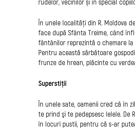
rudelor, vecinilor și în special copiilo
În unele localități din R. Moldova de
face după Sfânta Treime, când înflor
fântânilor reprezintă o chemare la 
Pentru această sărbătoare gospodin
frunze de hrean, plăcinte cu verdea
Superstiții
În unele sate, oamenii cred că în z
te prind şi te pedepsesc Ielele. De 
în locuri pustii, pentru că s-ar putea