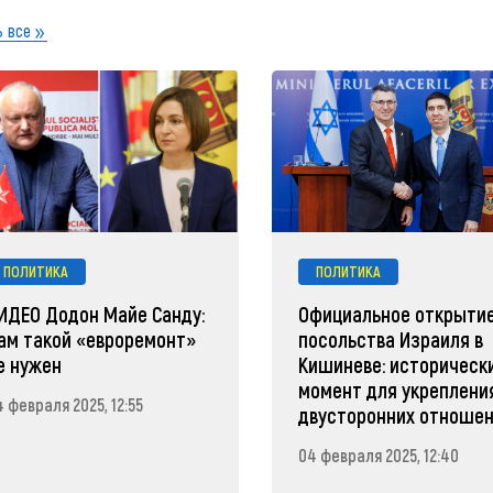
 все
ПОЛИТИКА
ПОЛИТИКА
ИДЕО Додон Майе Санду:
Официальное открыти
ам такой «евроремонт»
посольства Израиля в
е нужен
Кишиневе: историческ
момент для укреплени
 февраля 2025, 12:55
двусторонних отноше
04 февраля 2025, 12:40