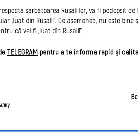
spectă sărbătoarea Rusaliilor, va fi pedepsit de I
r „luat din Rusalii”. De asemenea, nu este bine 
tru că vei fi „luat din Rusalii”.
 de
TELEGRAM
pentru a te informa rapid şi calita
Вс
ылку