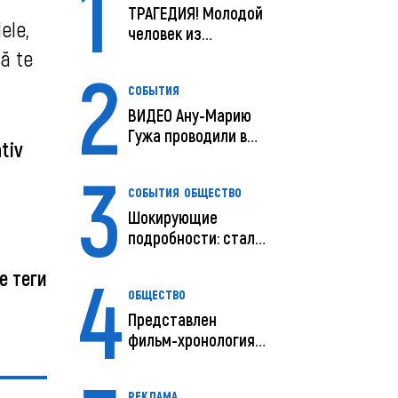
1
ТРАГЕДИЯ! Молодой
ele,
человек из
Молдовы умер в
să te
2
США посл...
СОБЫТИЯ
ВИДЕО Ану-Марию
Гужа проводили в
tiv
последний путь
3
СОБЫТИЯ
ОБЩЕСТВО
Шокирующие
подробности: стали
известны
4
е теги
предварительны...
ОБЩЕСТВО
Представлен
фильм-хронология
исчезновения и
поисков м...
РЕКЛАМА