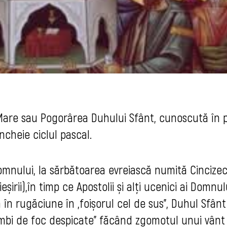
 Mare sau Pogorârea Duhului Sfânt, cunoscută în 
încheie ciclul pascal.
Domnului, la sărbătoarea evreiască numită Cincize
eșirii),în timp ce Apostolii și alți ucenici ai Domnul
în rugăciune în „foișorul cel de sus”, Duhul Sfânt
imbi de foc despicate” făcând zgomotul unui vânt