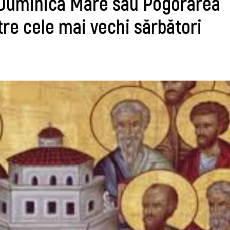
c Duminica Mare sau Pogorârea
tre cele mai vechi sărbători