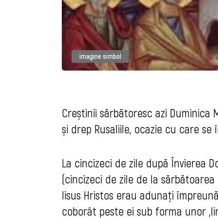
imagine simbol
Creștinii sărbătoresc azi Duminica
și drep Rusaliile, ocazie cu care se 
La cincizeci de zile după Învierea 
(cincizeci de zile de la sărbătoarea i
Iisus Hristos erau adunați împreună 
coborât peste ei sub forma unor „l