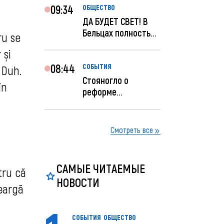
09:34
ОБЩЕСТВО
ДА БУДЕТ СВЕТ! В
Бельцах полностью
ru se
восстановят
 și
ночное...
08:44
СОБЫТИЯ
 Duh.
Стояногло о
în
реформе
прокуратуры:
Прокуратуру
реформир...
Смотреть все
САМЫЕ ЧИТАЕМЫЕ
tru că
НОВОСТИ
meargă
СОБЫТИЯ
ОБЩЕСТВО