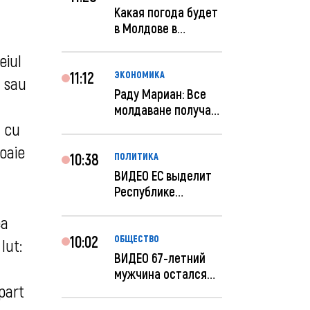
Какая погода будет
в Молдове в
феврале?
eiul
11:12
ЭКОНОМИКА
c sau
Раду Мариан: Все
молдаване получат
компенсацию за
e cu
эле...
loaie
10:38
ПОЛИТИКА
ВИДЕО ЕС выделит
Республике
Молдова еще 60
ea
миллионов...
10:02
ОБЩЕСТВО
lut:
ВИДЕО 67-летний
мужчина остался
part
без 259 тысяч леев
по...