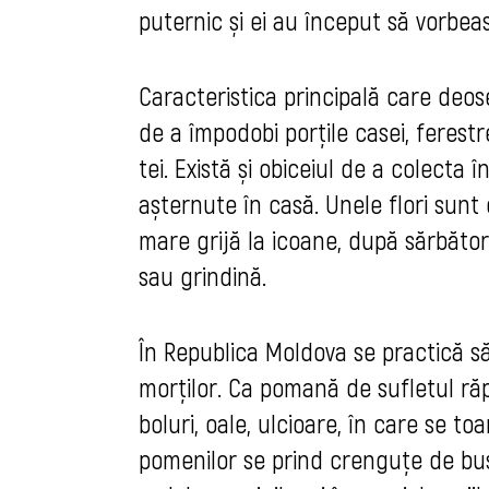
puternic și ei au început să vorbea
Caracteristica principală care deos
de a împodobi porțile casei, ferestr
tei. Există și obiceiul de a colecta 
așternute în casă. Unele flori sunt 
mare grijă la icoane, după sărbători
sau grindină.
În Republica Moldova se practică s
morților. Ca pomană de sufletul răpo
boluri, oale, ulcioare, în care se to
pomenilor se prind crenguțe de busu