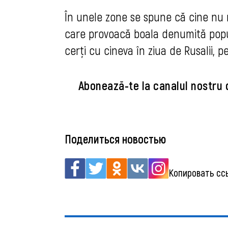
În unele zone se spune că cine nu re
care provoacă boala denumită popula
cerţi cu cineva în ziua de Rusalii, pen
Abonează-te la canalul nostru
Поделиться новостью
Копировать сс