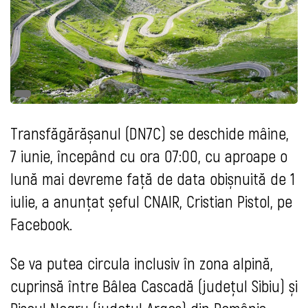
Transfăgărășanul (DN7C) se deschide mâine,
7 iunie, începând cu ora 07:00, cu aproape o
lună mai devreme față de data obișnuită de 1
iulie, a anunțat șeful CNAIR, Cristian Pistol, pe
Facebook.
Se va putea circula inclusiv în zona alpină,
cuprinsă între Bâlea Cascadă (județul Sibiu) și