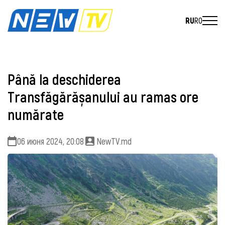
RU
RO
Până la deschiderea
Transfăgărășanului au ramas ore
numărate
06 июня 2024, 20:08
NewTV.md