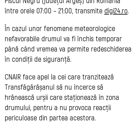
Piscul Negru (județul Argeș) din România
între orele 07:00 – 21:00, transmite
digi24.ro
.
În cazul unor fenomene meteorologice
nefavorabile drumul va fi închis temporar
până când vremea va permite redeschiderea
în condiții de siguranță.
CNAIR face apel la cei care tranzitează
Transfăgărășanul să nu încerce să
hrănească urșii care staționează în zona
drumului, pentru a nu provoca reacții
periculoase din partea acestora.