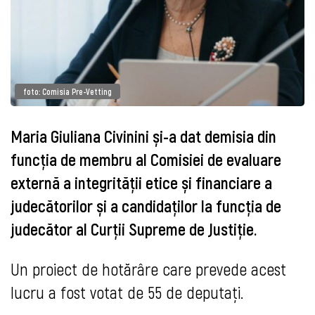
foto: Comisia Pre-Vetting
Maria Giuliana Civinini și-a dat demisia din
funcția de membru al Comisiei de evaluare
externă a integrității etice și financiare a
judecătorilor și a candidaților la funcția de
judecător al Curții Supreme de Justiție.
Un proiect de hotărâre care prevede acest
lucru a fost votat de 55 de deputați.