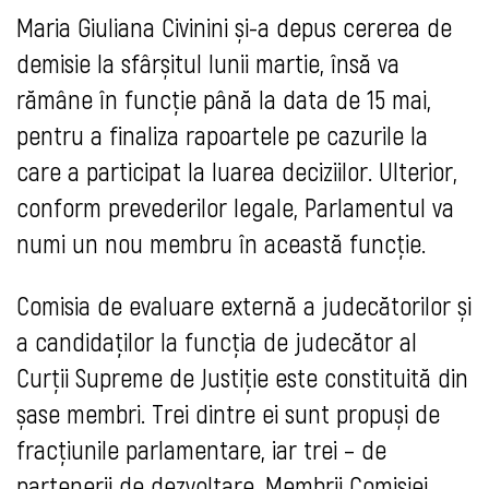
Maria Giuliana Civinini și-a depus cererea de
demisie la sfârșitul lunii martie, însă va
rămâne în funcție până la data de 15 mai,
pentru a finaliza rapoartele pe cazurile la
care a participat la luarea deciziilor. Ulterior,
conform prevederilor legale, Parlamentul va
numi un nou membru în această funcție.
Comisia de evaluare externă a judecătorilor și
a candidaților la funcția de judecător al
Curții Supreme de Justiție este constituită din
șase membri. Trei dintre ei sunt propuși de
fracțiunile parlamentare, iar trei – de
partenerii de dezvoltare. Membrii Comisiei