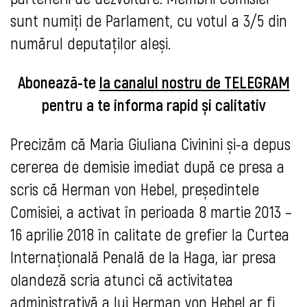
sunt numiți de Parlament, cu votul a 3/5 din
numărul deputaților aleși.
Abonează-te
la canalul nostru de TELEGRAM
pentru a te informa rapid și calitativ
Precizăm că Maria Giuliana Civinini și-a depus
cererea de demisie imediat după ce presa a
scris că
Herman von Hebel, președintele
Comisiei, a activat în perioada 8 martie 2013 –
16 aprilie 2018 în calitate de grefier la Curtea
Internațională Penală de la Haga, iar presa
olandeză scria atunci că activitatea
administrativă a lui Herman von Hebel ar fi