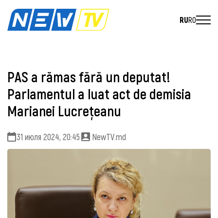
RU
RO
PAS a rămas fără un deputat!
Parlamentul a luat act de demisia
Marianei Lucrețeanu
31 июля 2024, 20:45
NewTV.md