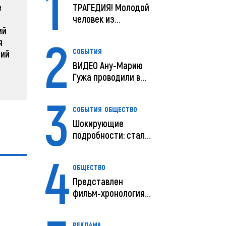
1
е
Зеленский объявляет о
Какая п
ТРАГЕДИЯ! Молодой
радикальной
Молдов
человек из
ий
реструктуризации армии
Молдовы умер в
2
04 февра
я
США посл...
04 февраля 2025, 11:49
СОБЫТИЯ
ний
ВИДЕО Ану-Марию
Гужа проводили в
последний путь
3
СОБЫТИЯ
ОБЩЕСТВО
Шокирующие
подробности: стали
известны
4
предварительны...
ОБЩЕСТВО
Представлен
фильм-хронология
исчезновения и
поисков м...
РЕКЛАМА