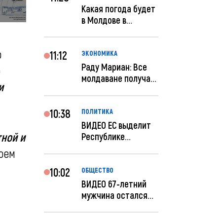
Какая погода будет
в Молдове в
феврале?
о
11:12
ЭКОНОМИКА
Раду Мариан: Все
ю
молдаване получат
и
компенсацию за
эле...
10:38
ПОЛИТИКА
ВИДЕО ЕС выделит
ной и
Республике
Молдова еще 60
воем
миллионов...
10:02
ОБЩЕСТВО
ВИДЕО 67-летний
мужчина остался
без 259 тысяч леев
по...