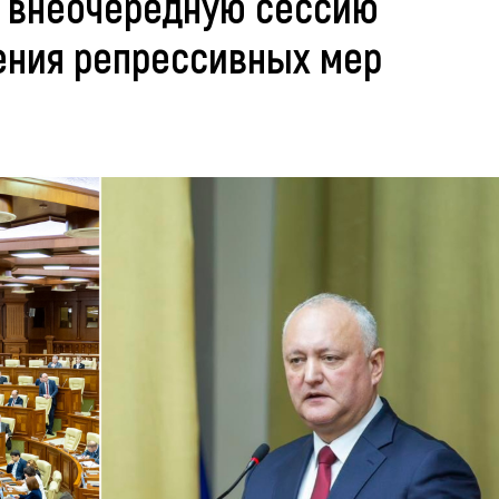
т внеочередную сессию
ения репрессивных мер