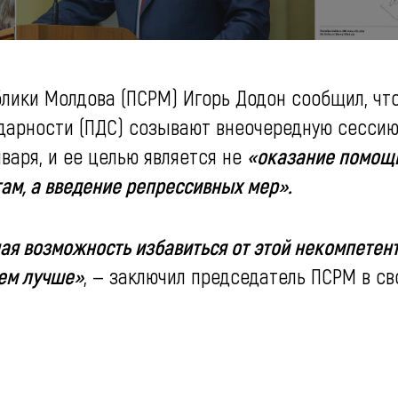
лики Молдова (ПСРМ) Игорь Додон сообщил, чт
идарности (ПДС) созывают внеочередную сесси
нваря, и ее целью является не
«оказание помощ
ам, а введение репрессивных мер».
я возможность избавиться от этой некомпетент
тем лучше»
, — заключил председатель ПСРМ в с