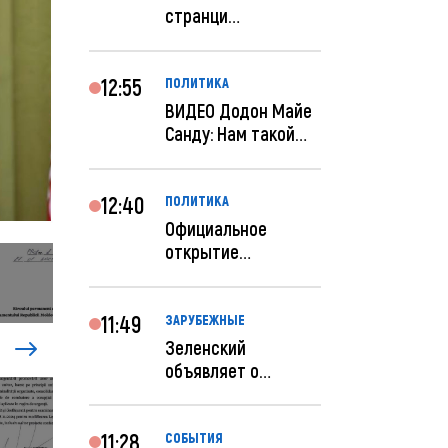
странци
правительства США
отключены по при...
12:55
ПОЛИТИКА
ВИДЕО Додон Майе
Санду: Нам такой
«евроремонт» не
нуж...
12:40
ПОЛИТИКА
Официальное
открытие
посольства
Израиля в
Кишиневе: и...
11:49
ЗАРУБЕЖНЫЕ
Зеленский
объявляет о
радикальной
реструктуризации
ар...
11:28
СОБЫТИЯ