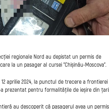
irecției regionale Nord au depistat un permis de
ficare la un pasager al cursei "Chișinău-Moscova".
 12 aprilie 2024, la punctul de trecere a frontierei
 prezentat pentru formalitățile de ieșire din țar
frontieră au descoperit că pasagerul avea un permi