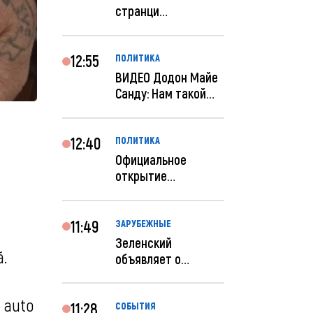
странци
правительства США
отключены по при...
12:55
ПОЛИТИКА
ВИДЕО Додон Майе
Санду: Нам такой
«евроремонт» не
нуж...
12:40
ПОЛИТИКА
Официальное
открытие
посольства
Израиля в
Кишиневе: и...
11:49
ЗАРУБЕЖНЫЕ
Зеленский
ă.
объявляет о
радикальной
реструктуризации
s auto
ар...
11:28
СОБЫТИЯ