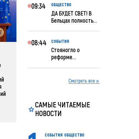
09:34
ОБЩЕСТВО
ДА БУДЕТ СВЕТ! В
Бельцах полностью
восстановят
ночное...
08:44
СОБЫТИЯ
Стояногло о
ЗАРУБЕЖНЫЕ
СОБЫТ
реформе
прокуратуры:
е
Зеленский объявляет о
Какая п
Прокуратуру
радикальной
Молдов
реформир...
ий
реструктуризации армии
Смотреть все
04 февра
я
04 февраля 2025, 11:49
ний
САМЫЕ ЧИТАЕМЫЕ
НОВОСТИ
СОБЫТИЯ
ОБЩЕСТВО