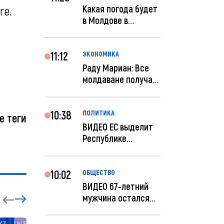
Какая погода будет
re.
в Молдове в
феврале?
11:12
ЭКОНОМИКА
Раду Мариан: Все
молдаване получат
компенсацию за
эле...
10:38
ПОЛИТИКА
е теги
ВИДЕО ЕС выделит
Республике
Молдова еще 60
миллионов...
10:02
ОБЩЕСТВО
ВИДЕО 67-летний
мужчина остался
без 259 тысяч леев
по...