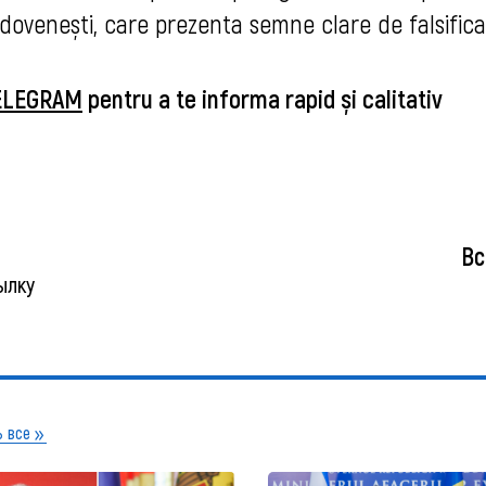
ldovenești, care prezenta semne clare de falsifica
TELEGRAM
pentru a te informa rapid și calitativ
Вс
ылку
 все