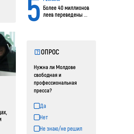
5
Более 40 миллионов
леев переведены с
помощью MIA Plăț...
ОПРОС
Нужна ли Молдове
свободная и
профессиональная
пресса?
Да
ах,
Нет
м
Не знаю/не решил