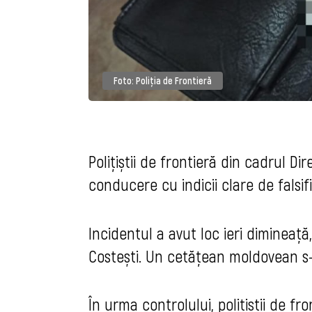
Foto: Poliția de Frontieră
Polițiștii de frontieră din cadrul D
conducere cu indicii clare de falsi
Incidentul a avut loc ieri dimineață,
Costești. Un cetățean moldovean s-a
În urma controlului, polițiștii de 