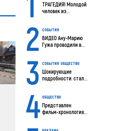
1
ТРАГЕДИЯ! Молодой
человек из
Молдовы умер в
2
США посл...
СОБЫТИЯ
ВИДЕО Ану-Марию
Гужа проводили в
последний путь
3
СОБЫТИЯ
ОБЩЕСТВО
Шокирующие
подробности: стали
известны
4
предварительны...
ОБЩЕСТВО
Представлен
фильм-хронология
исчезновения и
поисков м...
РЕКЛАМА