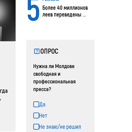
5
Более 40 миллионов
леев переведены с
помощью MIA Plăț...
ОПРОС
Нужна ли Молдове
свободная и
профессиональная
пресса?
огда
,
Да
Нет
Не знаю/не решил