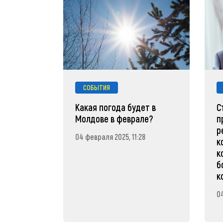
СОБЫТИЯ
Какая погода будет в
С
Молдове в феврале?
п
р
04 февраля 2025, 11:28
к
к
б
к
0