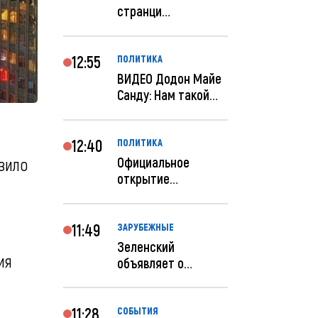
странци
правительства США
отключены по при...
12:55
ПОЛИТИКА
ВИДЕО Додон Майе
Санду: Нам такой
«евроремонт» не
нуж...
12:40
ПОЛИТИКА
Официальное
зило
открытие
посольства
Израиля в
Кишиневе: и...
11:49
ЗАРУБЕЖНЫЕ
Зеленский
ия
объявляет о
радикальной
реструктуризации
ар...
11:28
СОБЫТИЯ