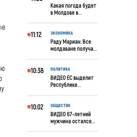
Какая погода будет
в Молдове в
феврале?
ые
11:12
ЭКОНОМИКА
Раду Мариан: Все
молдаване получат
компенсацию за
эле...
ою
10:38
ПОЛИТИКА
ю
ВИДЕО ЕС выделит
Республике
му
Молдова еще 60
миллионов...
10:02
ОБЩЕСТВО
ВИДЕО 67-летний
мужчина остался
без 259 тысяч леев
по...