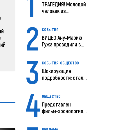
1
ТРАГЕДИЯ! Молодой
ЗАРУБЕЖНЫЕ
СОБЫТ
человек из
Молдовы умер в
е
Зеленский объявляет о
Какая п
2
США посл...
радикальной
Молдов
СОБЫТИЯ
ий
реструктуризации армии
04 февра
ВИДЕО Ану-Марию
я
04 февраля 2025, 11:49
Гужа проводили в
ний
последний путь
3
СОБЫТИЯ
ОБЩЕСТВО
Шокирующие
подробности: стали
известны
4
предварительны...
ОБЩЕСТВО
Представлен
фильм-хронология
исчезновения и
поисков м...
РЕКЛАМА