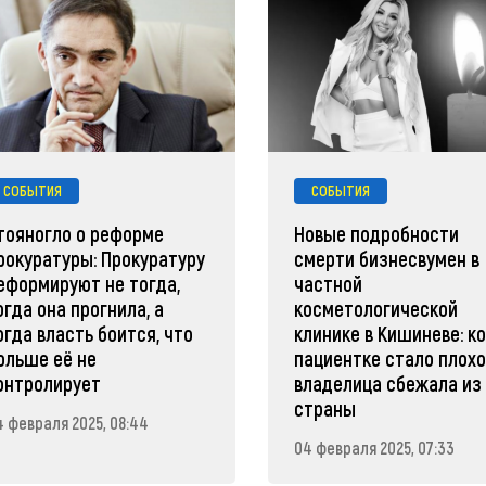
СОБЫТИЯ
СОБЫТИЯ
тояногло о реформе
Новые подробности
рокуратуры: Прокуратуру
смерти бизнесвумен в
еформируют не тогда,
частной
огда она прогнила, а
косметологической
огда власть боится, что
клинике в Кишиневе: к
ольше её не
пациентке стало плохо
онтролирует
владелица сбежала из
страны
4 февраля 2025, 08:44
04 февраля 2025, 07:33