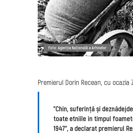
Foto: Agenția Națională a Arhivelor
Premierul Dorin Recean, cu ocazia Z
"Chin, suferință și deznădejde
toate etniile în timpul foamet
1947", a declarat premierul R