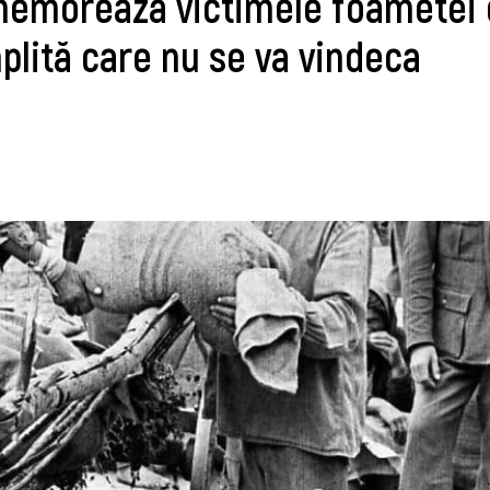
emorează victimele foametei 
plită care nu se va vindeca