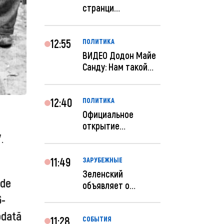
странци
правительства США
отключены по при...
12:55
ПОЛИТИКА
ВИДЕО Додон Майе
Санду: Нам такой
«евроремонт» не
нуж...
12:40
ПОЛИТИКА
Официальное
открытие
.
посольства
Израиля в
Кишиневе: и...
11:49
ЗАРУБЕЖНЫЕ
Зеленский
 de
объявляет о
радикальной
6-
реструктуризации
odată
ар...
11:28
СОБЫТИЯ