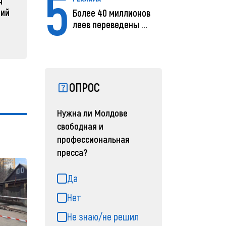
5
я
04 февраля 2025, 11:49
ний
Более 40 миллионов
леев переведены с
помощью MIA Plăț...
ОПРОС
Нужна ли Молдове
свободная и
профессиональная
пресса?
Да
Нет
Не знаю/не решил