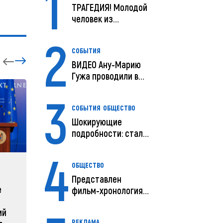
1
ТРАГЕДИЯ! Молодой
человек из
Молдовы умер в
2
США посл...
СОБЫТИЯ
ВИДЕО Ану-Марию
Гужа проводили в
последний путь
3
СОБЫТИЯ
ОБЩЕСТВО
Шокирующие
подробности: стали
известны
4
предварительны...
ОБЩЕСТВО
ЗАРУБЕЖНЫЕ
СОБЫТ
Представлен
е
Зеленский объявляет о
Какая п
фильм-хронология
радикальной
Молдов
исчезновения и
ий
реструктуризации армии
поисков м...
04 февра
РЕКЛАМА