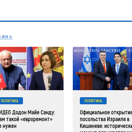
 все
ПОЛИТИКА
ПОЛИТИКА
ИДЕО Додон Майе Санду:
Официальное открыти
ам такой «евроремонт»
посольства Израиля в
е нужен
Кишиневе: историческ