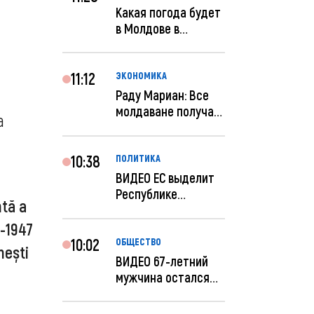
Какая погода будет
в Молдове в
феврале?
11:12
ЭКОНОМИКА
Раду Мариан: Все
молдаване получат
a
компенсацию за
эле...
10:38
ПОЛИТИКА
ВИДЕО ЕС выделит
Республике
ntă a
Молдова еще 60
миллионов...
6-1947
10:02
ОБЩЕСТВО
nești
ВИДЕО 67-летний
мужчина остался
без 259 тысяч леев
по...