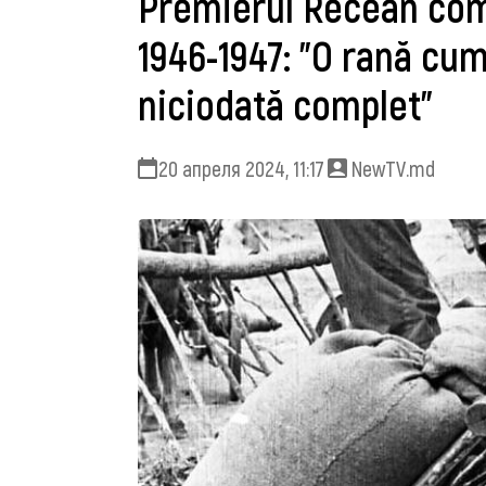
Premierul Recean com
1946-1947: "O rană cum
niciodată complet"
20 апреля 2024, 11:17
NewTV.md