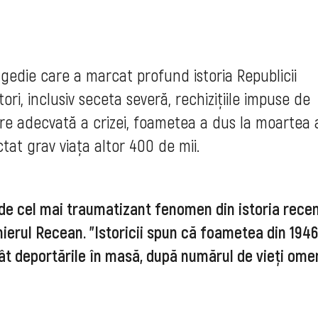
gedie care a marcat profund istoria Republicii
ri, inclusiv seceta severă, rechizițiile impuse de
nare adecvată a crizei, foametea a dus la moartea 
tat grav viața altor 400 de mii.
de cel mai traumatizant fenomen din istoria rece
emierul Recean. "Istoricii spun că foametea din 194
ât deportările în masă, după numărul de vieți ome