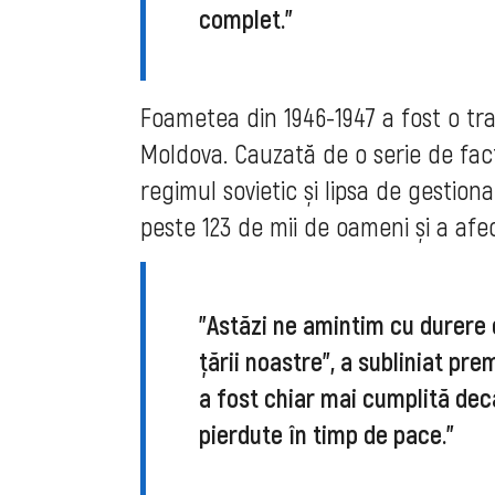
complet."
Foametea din 1946-1947 a fost o tra
Moldova. Cauzată de o serie de facto
regimul sovietic și lipsa de gestio
peste 123 de mii de oameni și a afec
"Astăzi ne amintim cu durere 
țării noastre", a subliniat pr
a fost chiar mai cumplită dec
pierdute în timp de pace."