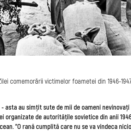
ilei comemorării victimelor foametei din 1946-1947
 - asta au simțit sute de mii de oameni nevinovați
ei organizate de autoritățile sovietice din anii 194
ecean. "O rană cumplită care nu se va vindeca nici