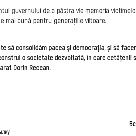
tul guvernului de a păstra vie memoria victimelo
te mai bună pentru generațiile viitoare.
ste să consolidăm pacea și democrația, și să face
construi o societate dezvoltată, în care cetățenii 
clarat Dorin Recean.
Вс
ылку