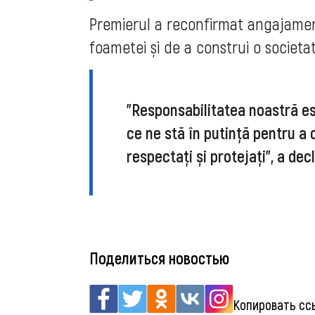
Premierul a reconfirmat angajamen
foametei și de a construi o societa
"Responsabilitatea noastră e
ce ne stă în putință pentru a 
respectați și protejați", a de
Поделиться новостью
Копировать сс