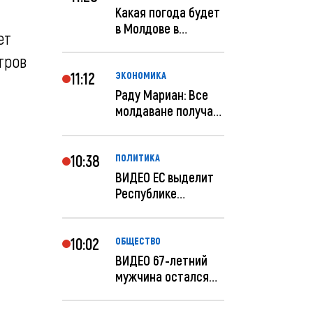
Какая погода будет
в Молдове в
ет
феврале?
тров
11:12
ЭКОНОМИКА
Раду Мариан: Все
молдаване получат
компенсацию за
эле...
10:38
ПОЛИТИКА
ВИДЕО ЕС выделит
Республике
Молдова еще 60
миллионов...
10:02
ОБЩЕСТВО
ВИДЕО 67-летний
мужчина остался
без 259 тысяч леев
по...