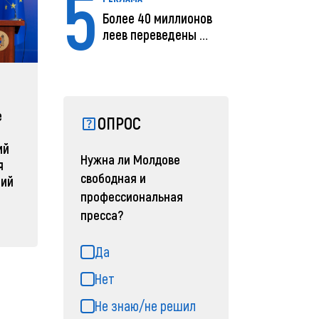
5
Более 40 миллионов
леев переведены с
помощью MIA Plăț...
ЗАРУБЕЖНЫЕ
СОБЫТ
е
Зеленский объявляет о
Какая п
ОПРОС
радикальной
Молдов
ий
реструктуризации армии
04 февра
Нужна ли Молдове
я
04 февраля 2025, 11:49
свободная и
ний
профессиональная
пресса?
Да
Нет
Не знаю/не решил