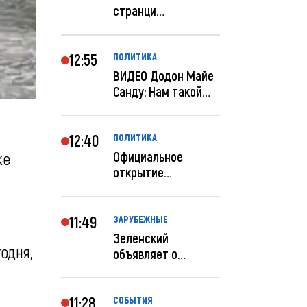
странци
правительства США
отключены по при...
12:55
ПОЛИТИКА
ВИДЕО Додон Майе
Санду: Нам такой
«евроремонт» не
нуж...
12:40
ПОЛИТИКА
Официальное
же
открытие
посольства
Израиля в
Кишиневе: и...
11:49
ЗАРУБЕЖНЫЕ
Зеленский
одня,
объявляет о
радикальной
реструктуризации
ар...
11:28
СОБЫТИЯ