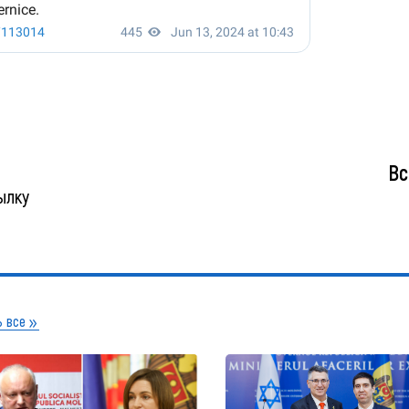
Вс
ылку
 все