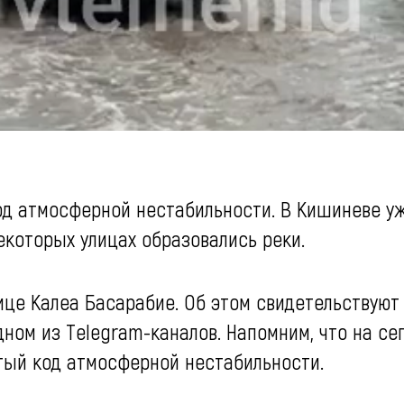
од атмосферной нестабильности. В Кишиневе у
екоторых улицах образовались реки.
ице Калеа Басарабие. Об этом свидетельствуют
ном из Telegram-каналов. Напомним, что на сег
тый код атмосферной нестабильности.