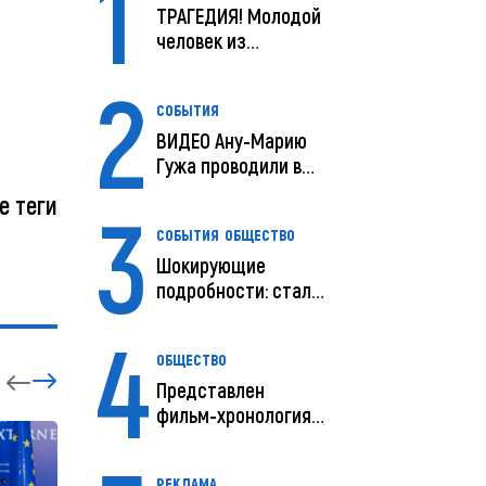
1
ТРАГЕДИЯ! Молодой
человек из
Молдовы умер в
2
США посл...
СОБЫТИЯ
ВИДЕО Ану-Марию
Гужа проводили в
последний путь
е теги
3
СОБЫТИЯ
ОБЩЕСТВО
Шокирующие
подробности: стали
известны
4
предварительны...
ОБЩЕСТВО
Представлен
фильм-хронология
исчезновения и
поисков м...
РЕКЛАМА