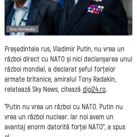
Foto: Profimedia
Președintele rus, Vladimir Putin, nu vrea un
război direct cu NATO și nici declanșarea unui
război mondial, a declarat șeful forțelor
armate britanice, amiralul Tony Radakin,
relatează Sky News, citează
digi24.ro
.
"Putin nu vrea un război cu NATO. Putin nu
vrea un război nuclear. Iar noi avem un
avantaj enorm datorită forței NATO", a spus
el.