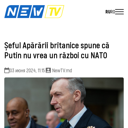
RU
RO
Șeful Apărării britanice spune că
Putin nu vrea un război cu NATO
03 июня 2024, 11:15
NewTV.md