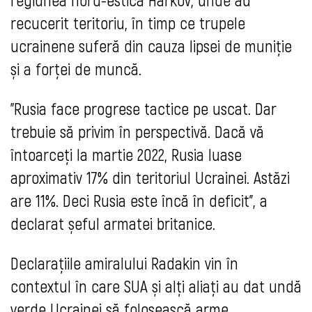
recucerit teritoriu, în timp ce trupele
ucrainene suferă din cauza lipsei de muniție
și a forței de muncă.
"Rusia face progrese tactice pe uscat. Dar
trebuie să privim în perspectivă. Dacă vă
întoarceți la martie 2022, Rusia luase
aproximativ 17% din teritoriul Ucrainei. Astăzi
are 11%. Deci Rusia este încă în deficit", a
declarat șeful armatei britanice.
Declarațiile amiralului Radakin vin în
contextul în care SUA și alți aliați au dat undă
verde Ucrainei să folosească arme