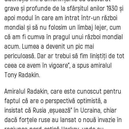
grave și profunde de la sfârșitul anilor 1930 și
apoi modul în care am intrat într-un război
mondial și să nu folosim un limbaj lejer, cum
că am fi cumva în pragul unui război mondial
acum. Lumea a devenit un pic mai
periculoasă. Dar ar trebui să fim liniștiți de tot
ceea ce avem în vigoare", a spus amiralul
Tony Radakin.
Amiralul Radakin, care este cunoscut pentru
faptul că are o perspectivă optimistă, a
insistat că Rusia „eșuează” în Ucraina, chiar
dacă forțele ruse au lansat o nouă invazie în
regiunea nord-estică Harkov, unde au