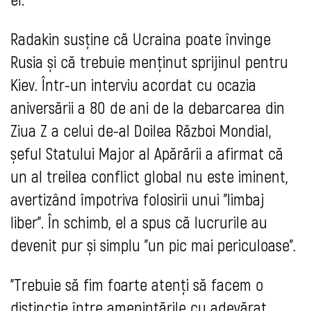
Radakin susține că Ucraina poate învinge
Rusia și că trebuie menținut sprijinul pentru
Kiev. Într-un interviu acordat cu ocazia
aniversării a 80 de ani de la debarcarea din
Ziua Z a celui de-al Doilea Război Mondial,
șeful Statului Major al Apărării a afirmat că
un al treilea conflict global nu este iminent,
avertizând împotriva folosirii unui "limbaj
liber". În schimb, el a spus că lucrurile au
devenit pur și simplu "un pic mai periculoase".
"Trebuie să fim foarte atenți să facem o
distincție între amenințările cu adevărat