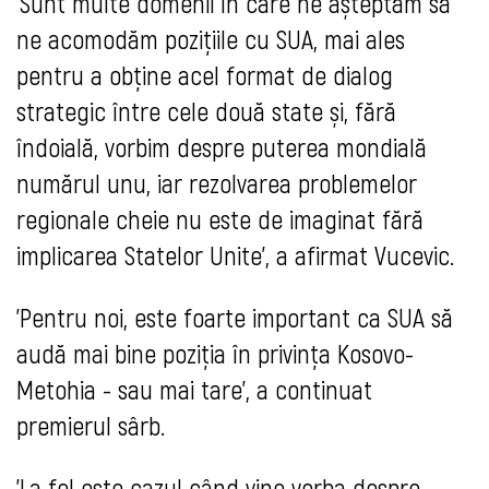
'Sunt multe domenii în care ne așteptăm să
ne acomodăm pozițiile cu SUA, mai ales
pentru a obține acel format de dialog
strategic între cele două state și, fără
îndoială, vorbim despre puterea mondială
numărul unu, iar rezolvarea problemelor
regionale cheie nu este de imaginat fără
implicarea Statelor Unite', a afirmat Vucevic.
'Pentru noi, este foarte important ca SUA să
audă mai bine poziția în privința Kosovo-
Metohia - sau mai tare', a continuat
premierul sârb.
'La fel este cazul când vine vorba despre