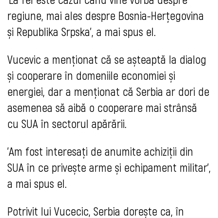
regiune, mai ales despre Bosnia-Herțegovina
și Republika Srpska', a mai spus el.
Vucevic a menționat că se așteaptă la dialog
și cooperare în domeniile economiei și
energiei, dar a menționat că Serbia ar dori de
asemenea să aibă o cooperare mai strânsă
cu SUA în sectorul apărării.
'Am fost interesați de anumite achiziții din
SUA în ce privește arme și echipament militar',
a mai spus el.
Potrivit lui Vucecic, Serbia dorește ca, în