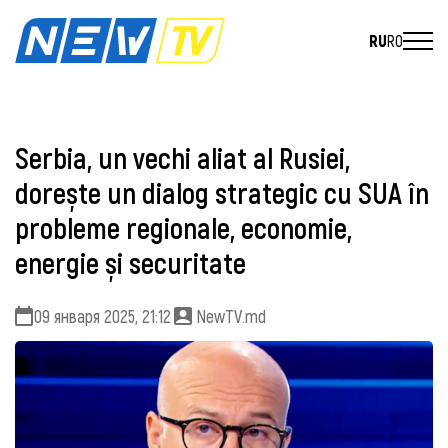
RU
RO
Serbia, un vechi aliat al Rusiei,
dorește un dialog strategic cu SUA în
probleme regionale, economie,
energie și securitate
09 января 2025, 21:12
NewTV.md