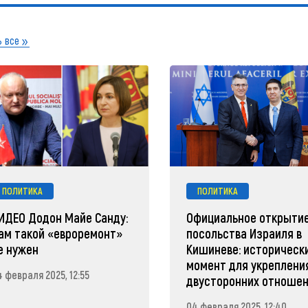
 все
ПОЛИТИКА
ПОЛИТИКА
ИДЕО Додон Майе Санду:
Официальное открыти
ам такой «евроремонт»
посольства Израиля в
е нужен
Кишиневе: историческ
момент для укреплени
 февраля 2025, 12:55
двусторонних отноше
04 февраля 2025, 12:40