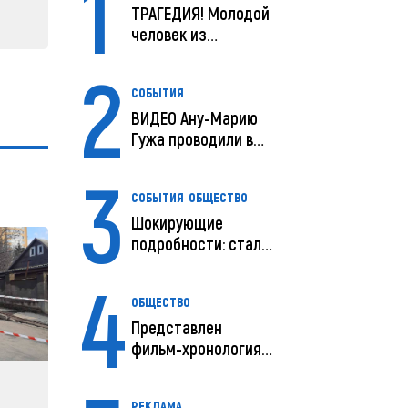
1
ТРАГЕДИЯ! Молодой
человек из
Молдовы умер в
2
США посл...
СОБЫТИЯ
ВИДЕО Ану-Марию
Гужа проводили в
последний путь
3
СОБЫТИЯ
ОБЩЕСТВО
Шокирующие
подробности: стали
известны
4
предварительны...
ОБЩЕСТВО
Представлен
фильм-хронология
исчезновения и
поисков м...
РЕКЛАМА