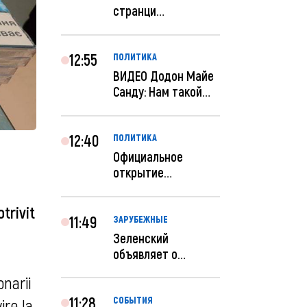
странци
правительства США
отключены по при...
12:55
ПОЛИТИКА
ВИДЕО Додон Майе
Санду: Нам такой
«евроремонт» не
нуж...
12:40
ПОЛИТИКА
Официальное
открытие
посольства
Израиля в
trivit
Кишиневе: и...
11:49
ЗАРУБЕЖНЫЕ
Зеленский
объявляет о
радикальной
narii 
реструктуризации
ар...
11:28
СОБЫТИЯ
re la 