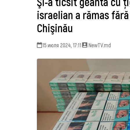
Şi-a ticsit geanta cu ţ
israelian a rămas fără
Chişinău
15 июля 2024, 17:11
NewTV.md