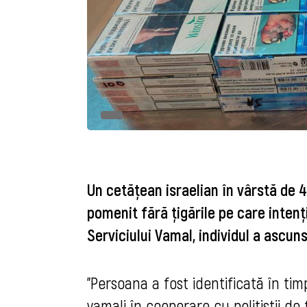
Un cetăţean israelian în vârstă de 4
pomenit fără ţigările pe care intenţi
Serviciului Vamal, individul a ascun
"Persoana a fost identificată în tim
vamali în cooperare cu polițiștii de 