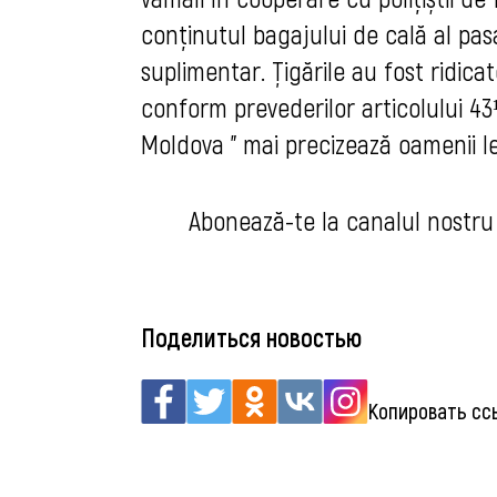
conținutul bagajului de cală al pasa
suplimentar. 
Țigările au fost ridica
conform prevederilor articolului 43¹,
Moldova " 
mai precizează oamenii le
Abonează-te la canalul nostru
Поделиться новостью
Копировать сс