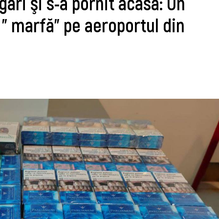
igări şi s-a pornit acasă: Un
 " marfă" pe aeroportul din